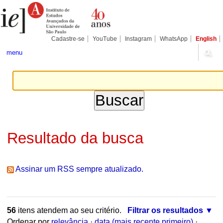
Ir
Ferramentas
Seções
para
Pessoais
o
conteúdo.
|
Cadastre-se
YouTube
Instagram
WhatsApp
English
Ir
para
menu
a
navegação
Resultado da busca
Assinar um RSS sempre atualizado.
56
itens atendem ao seu critério.
Filtrar os resultados
Ordenar por
relevância
·
data (mais recente primeiro)
·