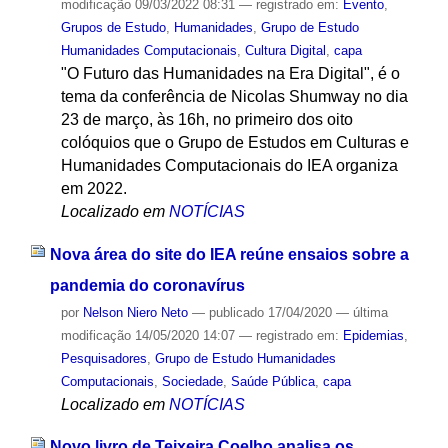
modificação
09/03/2022 08:31
— registrado em:
Evento
,
Grupos de Estudo
,
Humanidades
,
Grupo de Estudo
Humanidades Computacionais
,
Cultura Digital
,
capa
"O Futuro das Humanidades na Era Digital", é o
tema da conferência de Nicolas Shumway no dia
23 de março, às 16h, no primeiro dos oito
colóquios que o Grupo de Estudos em Culturas e
Humanidades Computacionais do IEA organiza
em 2022.
Localizado em
NOTÍCIAS
Nova área do site do IEA reúne ensaios sobre a
pandemia do coronavírus
por
Nelson Niero Neto
—
publicado
17/04/2020
—
última
modificação
14/05/2020 14:07
— registrado em:
Epidemias
,
Pesquisadores
,
Grupo de Estudo Humanidades
Computacionais
,
Sociedade
,
Saúde Pública
,
capa
Localizado em
NOTÍCIAS
Novo livro de Teixeira Coelho analisa os