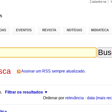
Cadastre-se
Busca
Busca
Avançad
OAS
EVENTOS
REVISTA
NOTÍCIAS
MIDIATECA
sca
Assinar um RSS sempre atualizado.
o.
Filtrar os resultados
Ordenar por
relevância
·
data (mais rec
lica