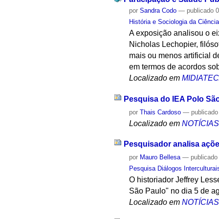
por
Sandra Codo
—
publicado
0
História e Sociologia da Ciênci
A exposição analisou o e
Nicholas Lechopier, filóso
mais ou menos artificial 
em termos de acordos sob
Localizado em
MIDIATE
Pesquisa do IEA Polo Sã
por
Thais Cardoso
—
publicado
Localizado em
NOTÍCIA
Pesquisador analisa açõe
por
Mauro Bellesa
—
publicado
Pesquisa Diálogos Interculturai
O historiador Jeffrey Les
São Paulo" no dia 5 de ag
Localizado em
NOTÍCIA