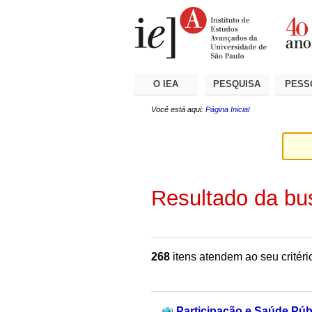
Ir
Ferramentas
Seções
para
Pessoais
o
conteúdo.
|
Ir
para
a
O IEA
PESQUISA
PESS
navegação
Você está aqui:
Página Inicial
Resultado da bu
268
itens atendem ao seu critéri
Participação e Saúde Púb