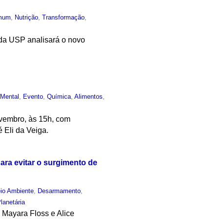
mum
,
Nutrição
,
Transformação
,
 da USP analisará o novo
Mental
,
Evento
,
Química
,
Alimentos
,
ovembro, às 15h, com
 Eli da Veiga.
ra evitar o surgimento de
io Ambiente
,
Desarmamento
,
lanetária
 Mayara Floss e Alice