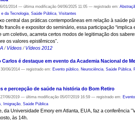
6/01/2014
—
última modificação
04/06/2025 11:05
— registrado em:
Abstraç
a e da Tecnologia
,
Saúde Pública
,
Visitantes
ixo central das práticas contemporâneas em relação à saúde pú
fo francês e expositor do seminário, essa participação “implica
de um coletivo, acarreta certos modos de legitimação dos sabere
re os valores epistêmicos".
CA
/
Vídeos
/
Vídeos 2012
o Carlos é destaque em evento da Academia Nacional de Me
30/06/2014
— registrado em:
Evento público
,
Neurociência
,
Saúde Pública
,
S
s e percepção de saúde na história do Bom Retiro
27/06/2019
—
última modificação
05/07/2019 16:59
— registrado em:
Event
s
,
Imigração
,
Saúde Pública
se, da Universidade Emory em Atlanta, EUA, faz a conferência "Vi
osto, às 14h.
S