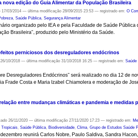
 nova edição do Guia Alimentar da População Brasileira
o
17/03/2014
—
última modificação
28/09/2015 23:53
— registrado em:
O Co
Pobreza
,
Saúde Pública
,
Segurança Alimentar
nário organizado pelo IEA e pela Faculdade de Saúde Pública
ção Brasileira", produzido pelo Ministério da Saúde.
S
feitos perniciosos dos desreguladores endócrinos
26/10/2018
—
última modificação
31/10/2018 16:25
— registrado em:
Saúde 
re Desreguladores Endócrinos" será realizado no dia 12 de n
ia Frade Costa e Maria Izabel Chiamolera e moderação de José
S
elação entre mudanças climáticas e pandemia e medidas pa
cado
26/11/2020
—
última modificação
27/11/2020 17:23
— registrado em:
Me
 Tropicais
,
Saúde Pública
,
Biodiversidade
,
Clima
,
Grupo de Estudos Saúde P
e dezembro reunirá Carlos Nobre, Paulo Saldiva, Sandra Hacon,