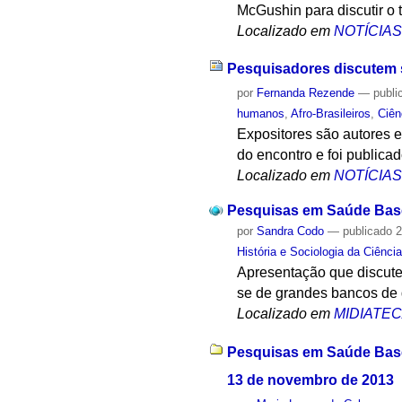
McGushin para discutir o
Localizado em
NOTÍCIA
Pesquisadores discutem 
por
Fernanda Rezende
—
publi
humanos
,
Afro-Brasileiros
,
Ciê
Expositores são autores 
do encontro e foi publica
Localizado em
NOTÍCIA
Pesquisas em Saúde Base
por
Sandra Codo
—
publicado
2
História e Sociologia da Ciênci
Apresentação que discute
se de grandes bancos de 
Localizado em
MIDIATE
Pesquisas em Saúde Base
13 de novembro de 2013