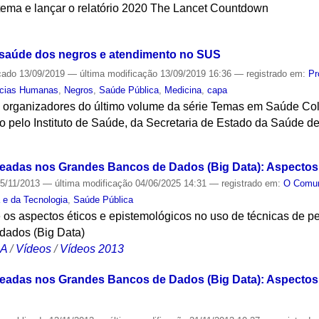
 tema e lançar o relatório 2020 The Lancet Countdown
S
saúde dos negros e atendimento no SUS
cado
13/09/2019
—
última modificação
13/09/2019 16:36
— registrado em:
Pr
ncias Humanas
,
Negros
,
Saúde Pública
,
Medicina
,
capa
e organizadores do último volume da série Temas em Saúde Cole
do pelo Instituto de Saúde, da Secretaria de Estado da Saúde d
S
adas nos Grandes Bancos de Dados (Big Data): Aspectos 
5/11/2013
—
última modificação
04/06/2025 14:31
— registrado em:
O Com
a e da Tecnologia
,
Saúde Pública
 os aspectos éticos e epistemológicos no uso de técnicas de p
dados (Big Data)
CA
/
Vídeos
/
Vídeos 2013
adas nos Grandes Bancos de Dados (Big Data): Aspectos É