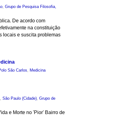
ão
,
Grupo de Pesquisa Filosofia,
blica. De acordo com
 efetivamente na constituição
s locais e suscita problemas
dicina
Polo São Carlos
,
Medicina
o
,
São Paulo (Cidade)
,
Grupo de
da e Morte no 'Pior' Bairro de