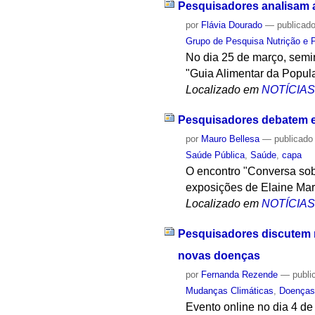
Pesquisadores analisam a
por
Flávia Dourado
—
publicad
Grupo de Pesquisa Nutrição e 
No dia 25 de março, semi
"Guia Alimentar da Popula
Localizado em
NOTÍCIA
Pesquisadores debatem e
por
Mauro Bellesa
—
publicado
Saúde Pública
,
Saúde
,
capa
O encontro "Conversa sob
exposições de Elaine Mar
Localizado em
NOTÍCIA
Pesquisadores discutem r
novas doenças
por
Fernanda Rezende
—
publi
Mudanças Climáticas
,
Doenças
Evento online no dia 4 d