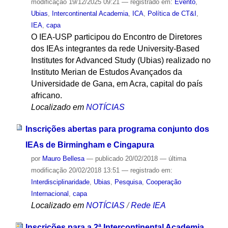
modificação
19/12/2025 09:21
— registrado em:
Evento
,
Ubias
,
Intercontinental Academia
,
ICA
,
Política de CT&I
,
IEA
,
capa
O IEA-USP participou do Encontro de Diretores
dos IEAs integrantes da rede University-Based
Institutes for Advanced Study (Ubias) realizado no
Instituto Merian de Estudos Avançados da
Universidade de Gana, em Acra, capital do país
africano.
Localizado em
NOTÍCIAS
Inscrições abertas para programa conjunto dos
IEAs de Birmingham e Cingapura
por
Mauro Bellesa
—
publicado
20/02/2018
—
última
modificação
20/02/2018 13:51
— registrado em:
Interdisciplinaridade
,
Ubias
,
Pesquisa
,
Cooperação
Internacional
,
capa
Localizado em
NOTÍCIAS
/
Rede IEA
Inscrições para a 2ª Intercontinental Academia