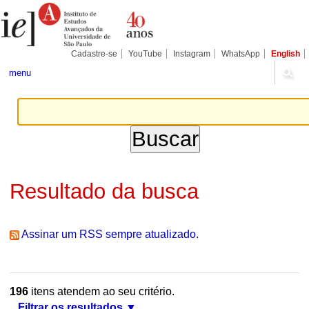
Ir
Ferramentas
Seções
para
Pessoais
o
conteúdo.
|
Cadastre-se
YouTube
Instagram
WhatsApp
English
Ir
para
menu
a
navegação
Resultado da busca
Assinar um RSS sempre atualizado.
196
itens atendem ao seu critério.
Filtrar os resultados