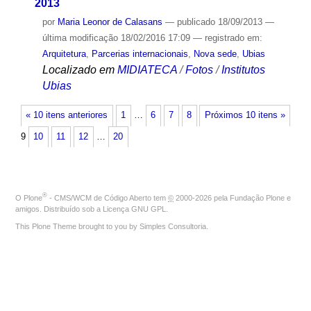
2013
por
Maria Leonor de Calasans
—
publicado
18/09/2013
—
última modificação
18/02/2016 17:09
— registrado em:
Arquitetura
,
Parcerias internacionais
,
Nova sede
,
Ubias
Localizado em
MIDIATECA
/
Fotos
/
Institutos
Ubias
« 10 itens anteriores
1
…
6
7
8
Próximos 10 itens »
9
10
11
12
…
20
®
O
Plone
- CMS/WCM de Código Aberto
tem
©
2000-2026 pela
Fundação Plone
e
amigos. Distribuído sob a
Licença GNU GPL
.
This Plone Theme brought to you by
Simples Consultoria
.