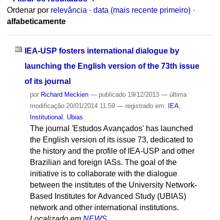
Ordenar por
relevância
·
data (mais recente primeiro)
·
alfabeticamente
IEA-USP fosters international dialogue by
launching the English version of the 73th issue
of its journal
por
Richard Meckien
—
publicado
19/12/2013
—
última
modificação
20/01/2014 11:59
— registrado em:
IEA
,
Institutional
,
Ubias
The journal 'Estudos Avançados' has launched
the English version of its issue 73, dedicated to
the history and the profile of IEA-USP and other
Brazilian and foreign IASs. The goal of the
initiative is to collaborate with the dialogue
between the institutes of the University Network-
Based Institutes for Advanced Study (UBIAS)
network and other international institutions.
Localizado em
NEWS