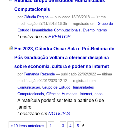
Reunião Grupo de Estudos Humanidades
Computacionais
por
Cláudia Regina
—
publicado
13/08/2018
—
última
modificação
27/11/2018 16:35
— registrado em:
Grupo de
Estudo Humanidades Computacionais
,
Evento interno
Localizado em
EVENTOS
Em 2023, Cátedra Oscar Sala e Pró-Reitoria de
Pós-Graduação voltam a oferecer disciplina
sobre economia, cultura e poder na internet
por
Fernanda Rezende
—
publicado
22/02/2022
—
última
modificação
02/01/2023 12:12
— registrado em:
Comunicação
,
Grupo de Estudo Humanidades
Computacionais
,
Ciências Humanas
,
Internet
,
capa
A matrícula poderá ser feita a partir de 6 de
janeiro.
Localizado em
NOTÍCIAS
« 10 itens anteriores
1
…
3
4
5
6