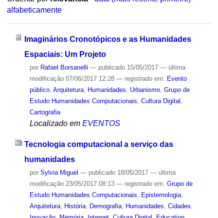
alfabeticamente
Imaginários Cronotópicos e as Humanidades
Espaciais: Um Projeto
por
Rafael Borsanelli
—
publicado
15/05/2017
—
última
modificação
07/06/2017 12:28
— registrado em:
Evento
público
,
Arquitetura
,
Humanidades
,
Urbanismo
,
Grupo de
Estudo Humanidades Computacionais
,
Cultura Digital
,
Cartografia
Localizado em
EVENTOS
Tecnologia computacional a serviço das
humanidades
por
Sylvia Miguel
—
publicado
18/05/2017
—
última
modificação
23/05/2017 08:13
— registrado em:
Grupo de
Estudo Humanidades Computacionais
,
Epistemologia
,
Arquitetura
,
História
,
Demografia
,
Humanidades
,
Cidades
,
Inovação
,
Memória
,
Internet
,
Cultura Digital
,
Education