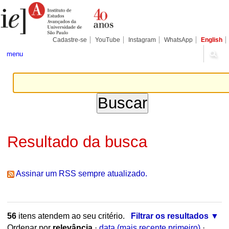
Ir
Ferramentas
Seções
para
Pessoais
o
conteúdo.
|
Cadastre-se
YouTube
Instagram
WhatsApp
English
Ir
para
menu
a
navegação
Resultado da busca
Assinar um RSS sempre atualizado.
56
itens atendem ao seu critério.
Filtrar os resultados
Ordenar por
relevância
·
data (mais recente primeiro)
·