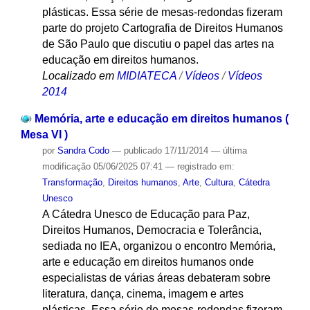
plásticas. Essa série de mesas-redondas fizeram
parte do projeto Cartografia de Direitos Humanos
de São Paulo que discutiu o papel das artes na
educação em direitos humanos.
Localizado em
MIDIATECA
/
Vídeos
/
Vídeos
2014
Memória, arte e educação em direitos humanos (
Mesa VI )
por
Sandra Codo
—
publicado
17/11/2014
—
última
modificação
05/06/2025 07:41
— registrado em:
Transformação
,
Direitos humanos
,
Arte
,
Cultura
,
Cátedra
Unesco
A Cátedra Unesco de Educação para Paz,
Direitos Humanos, Democracia e Tolerância,
sediada no IEA, organizou o encontro Memória,
arte e educação em direitos humanos onde
especialistas de várias áreas debateram sobre
literatura, dança, cinema, imagem e artes
plásticas. Essa série de mesas-redondas fizeram