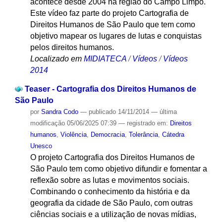
acontece desde 2004 na região do Campo Limpo.
Este vídeo faz parte do projeto Cartografia de
Direitos Humanos de São Paulo que tem como
objetivo mapear os lugares de lutas e conquistas
pelos direitos humanos.
Localizado em
MIDIATECA
/
Vídeos
/
Vídeos
2014
Teaser - Cartografia dos Direitos Humanos de
São Paulo
por
Sandra Codo
—
publicado
14/11/2014
—
última
modificação
05/06/2025 07:39
— registrado em:
Direitos
humanos
,
Violência
,
Democracia
,
Tolerância
,
Cátedra
Unesco
O projeto Cartografia dos Direitos Humanos de
São Paulo tem como objetivo difundir e fomentar a
reflexão sobre as lutas e movimentos sociais.
Combinando o conhecimento da história e da
geografia da cidade de São Paulo, com outras
ciências sociais e a utilização de novas mídias,