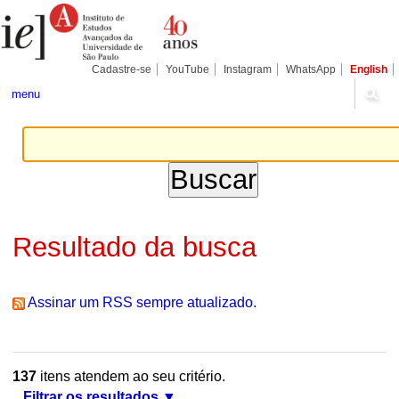
Ir
Ferramentas
Seções
para
Pessoais
o
conteúdo.
|
Cadastre-se
YouTube
Instagram
WhatsApp
English
Ir
para
menu
a
navegação
Resultado da busca
Assinar um RSS sempre atualizado.
137
itens atendem ao seu critério.
Filtrar os resultados