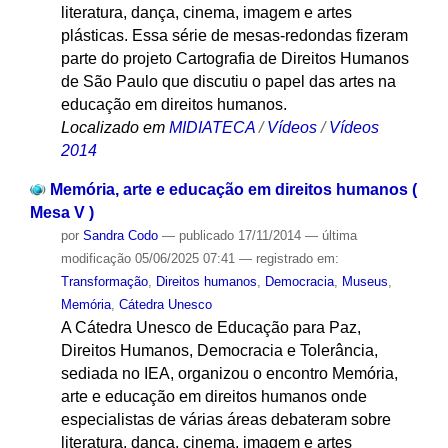
literatura, dança, cinema, imagem e artes
plásticas. Essa série de mesas-redondas fizeram
parte do projeto Cartografia de Direitos Humanos
de São Paulo que discutiu o papel das artes na
educação em direitos humanos.
Localizado em
MIDIATECA
/
Vídeos
/
Vídeos
2014
Memória, arte e educação em direitos humanos (
Mesa V )
por
Sandra Codo
—
publicado
17/11/2014
—
última
modificação
05/06/2025 07:41
— registrado em:
Transformação
,
Direitos humanos
,
Democracia
,
Museus
,
Memória
,
Cátedra Unesco
A Cátedra Unesco de Educação para Paz,
Direitos Humanos, Democracia e Tolerância,
sediada no IEA, organizou o encontro Memória,
arte e educação em direitos humanos onde
especialistas de várias áreas debateram sobre
literatura, dança, cinema, imagem e artes