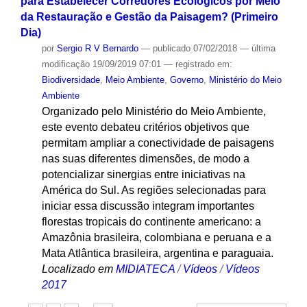
para Estabelecer Corredores Ecológicos por Meio
da Restauração e Gestão da Paisagem? (Primeiro
Dia)
por
Sergio R V Bernardo
—
publicado
07/02/2018
—
última
modificação
19/09/2019 07:01
— registrado em:
Biodiversidade
,
Meio Ambiente
,
Governo
,
Ministério do Meio
Ambiente
Organizado pelo Ministério do Meio Ambiente,
este evento debateu critérios objetivos que
permitam ampliar a conectividade de paisagens
nas suas diferentes dimensões, de modo a
potencializar sinergias entre iniciativas na
América do Sul. As regiões selecionadas para
iniciar essa discussão integram importantes
florestas tropicais do continente americano: a
Amazônia brasileira, colombiana e peruana e a
Mata Atlântica brasileira, argentina e paraguaia.
Localizado em
MIDIATECA
/
Vídeos
/
Vídeos
2017