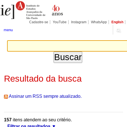
Ir
Ferramentas
Seções
para
Pessoais
o
conteúdo.
|
Cadastre-se
YouTube
Instagram
WhatsApp
English
Ir
para
menu
a
navegação
Resultado da busca
Assinar um RSS sempre atualizado.
157
itens atendem ao seu critério.
Filtrar os resultados