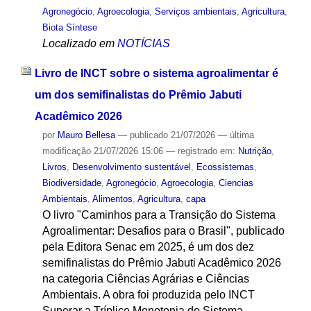
Agronegócio
,
Agroecologia
,
Serviços ambientais
,
Agricultura
,
Biota Síntese
Localizado em
NOTÍCIAS
Livro de INCT sobre o sistema agroalimentar é
um dos semifinalistas do Prêmio Jabuti
Acadêmico 2026
por
Mauro Bellesa
—
publicado
21/07/2026
—
última
modificação
21/07/2026 15:06
— registrado em:
Nutrição
,
Livros
,
Desenvolvimento sustentável
,
Ecossistemas
,
Biodiversidade
,
Agronegócio
,
Agroecologia
,
Ciencias
Ambientais
,
Alimentos
,
Agricultura
,
capa
O livro "Caminhos para a Transição do Sistema
Agroalimentar: Desafios para o Brasil", publicado
pela Editora Senac em 2025, é um dos dez
semifinalistas do Prêmio Jabuti Acadêmico 2026
na categoria Ciências Agrárias e Ciências
Ambientais. A obra foi produzida pelo INCT
Superar a Tríplice Monotonia do Sistema