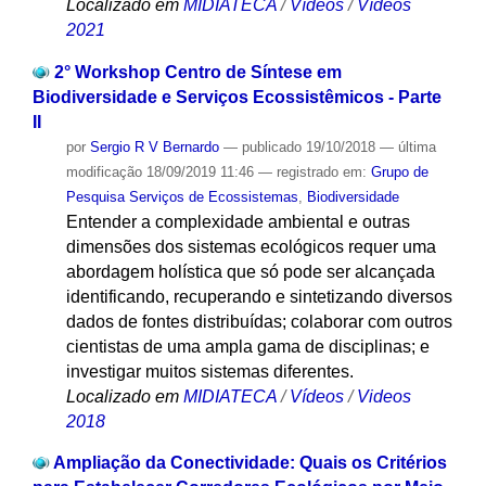
Localizado em
MIDIATECA
/
Vídeos
/
Vídeos
2021
2° Workshop Centro de Síntese em
Biodiversidade e Serviços Ecossistêmicos - Parte
II
por
Sergio R V Bernardo
—
publicado
19/10/2018
—
última
modificação
18/09/2019 11:46
— registrado em:
Grupo de
Pesquisa Serviços de Ecossistemas
,
Biodiversidade
Entender a complexidade ambiental e outras
dimensões dos sistemas ecológicos requer uma
abordagem holística que só pode ser alcançada
identificando, recuperando e sintetizando diversos
dados de fontes distribuídas; colaborar com outros
cientistas de uma ampla gama de disciplinas; e
investigar muitos sistemas diferentes.
Localizado em
MIDIATECA
/
Vídeos
/
Videos
2018
Ampliação da Conectividade: Quais os Critérios