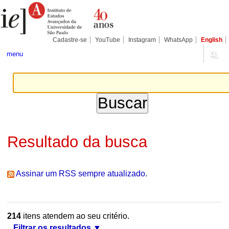
Ir
Ferramentas
Seções
para
Pessoais
o
conteúdo.
|
Cadastre-se
YouTube
Instagram
WhatsApp
English
Ir
para
menu
a
navegação
Resultado da busca
Assinar um RSS sempre atualizado.
214
itens atendem ao seu critério.
Filtrar os resultados