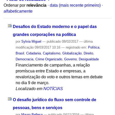
Ordenar por
relevância
·
data (mais recente primeiro)
·
alfabeticamente
Desafios do Estado moderno e o papel das
grandes corporações na política
por
Sylvia Miguel
—
publicado
08/02/2017
—
última
modificação
09/03/2017 10:16
— registrado em:
Política
,
Brasil
,
Cidadania
,
Capitalismo
,
Globalização
,
Direito
,
Democracia
,
Crime Organizado
,
Governo
,
Desigualdade
Financiamento de campanhas, a relação
promíscua entre Estado e empresas, a
revalorização do voto e outros temas em debate
no dia 9 de março.
Localizado em
NOTÍCIAS
O desafio jurídico do fluxo sem controle de
pessoas, bens e serviços
por
Mauro Bellesa
—
publicado
04/11/2016
—
última