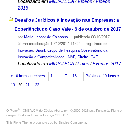
Localizado em
MIDIATECA
/
Vídeos
/
Vídeos
2016
Desafios Jurídicos à Inovação nas Empresas: a
Experiência do Caso Vale - 6 de outubro de 2017
por
Maria Leonor de Calasans
—
publicado
06/10/2017
—
última modificação
19/10/2017 14:02
— registrado em:
Inovação
,
Brasil
,
Grupo de Pesquisa Observatório da
Inovação e Competitividade - NAP
,
Direito
,
C&T
Localizado em
MIDIATECA
/
Fotos
/
Eventos 2017
« 10 itens anteriores
1
…
17
18
Próximos 10 itens »
19
20
21
22
®
O
Plone
- CMS/WCM de Código Aberto
tem
©
2000-2026 pela
Fundação Plone
e
amigos. Distribuído sob a
Licença GNU GPL
.
This Plone Theme brought to you by
Simples Consultoria
.