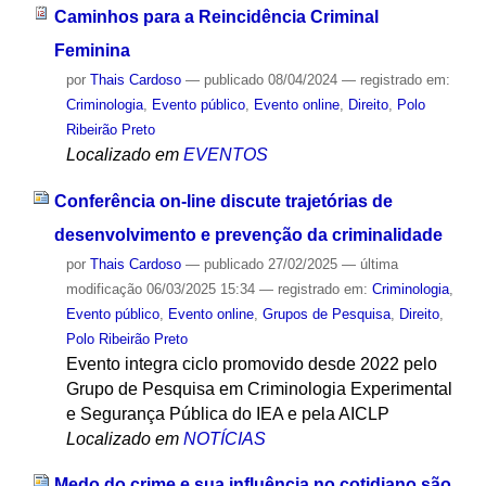
Caminhos para a Reincidência Criminal
Feminina
por
Thais Cardoso
—
publicado
08/04/2024
— registrado em:
Criminologia
,
Evento público
,
Evento online
,
Direito
,
Polo
Ribeirão Preto
Localizado em
EVENTOS
Conferência on-line discute trajetórias de
desenvolvimento e prevenção da criminalidade
por
Thais Cardoso
—
publicado
27/02/2025
—
última
modificação
06/03/2025 15:34
— registrado em:
Criminologia
,
Evento público
,
Evento online
,
Grupos de Pesquisa
,
Direito
,
Polo Ribeirão Preto
Evento integra ciclo promovido desde 2022 pelo
Grupo de Pesquisa em Criminologia Experimental
e Segurança Pública do IEA e pela AICLP
Localizado em
NOTÍCIAS
Medo do crime e sua influência no cotidiano são