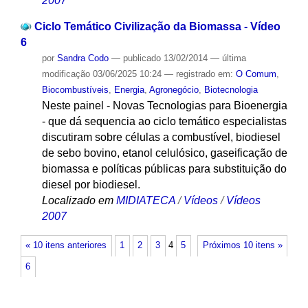
2007
Ciclo Temático Civilização da Biomassa - Vídeo
6
por
Sandra Codo
—
publicado
13/02/2014
—
última
modificação
03/06/2025 10:24
— registrado em:
O Comum
,
Biocombustíveis
,
Energia
,
Agronegócio
,
Biotecnologia
Neste painel - Novas Tecnologias para Bioenergia
- que dá sequencia ao ciclo temático especialistas
discutiram sobre células a combustível, biodiesel
de sebo bovino, etanol celulósico, gaseificação de
biomassa e políticas públicas para substituição do
diesel por biodiesel.
Localizado em
MIDIATECA
/
Vídeos
/
Vídeos
2007
« 10 itens anteriores
1
2
3
4
5
Próximos 10 itens »
6