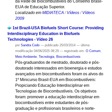
da Rede de Biocombustíveis do Conselho Brasil-
EUA de Educação Superior.
Localizado em
MIDIATECA
/
Vídeos
/
Vídeos
2009
1st Brazil-USA Biofuels Short Course: Providing
Interdisciplinary Education in Biofuels
Technologies - Vídeo 26
por
Sandra Codo
—
publicado
25/03/2014
—
última
modificação
04/06/2025 08:29
— registrado em:
O Comum
,
Meio Ambiente
,
Tecnologia
,
Biocombustíveis
Pós-graduandos de mestrado, doutorado e pós-
doutorado interessados em bioenergia e estudos
avançados em biocombustíveis foram os alvos do
1º Minicurso Brasil-EUA em Biocombustíveis:
Propiciando Educação Interdisciplinar em
Tecnologias de Biocombustíveis. Os objetivos
foram: promover a educação interdisciplinar em
biocombustíveis entre estudantes de pós-
graduação e profissionais brasileiros e norte-