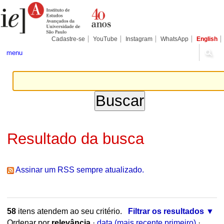
Ir
Ferramentas
Seções
para
Pessoais
o
conteúdo.
|
Cadastre-se
YouTube
Instagram
WhatsApp
English
Ir
para
menu
a
navegação
Resultado da busca
Assinar um RSS sempre atualizado.
58
itens atendem ao seu critério.
Filtrar os resultados
Ordenar por
relevância
·
data (mais recente primeiro)
·