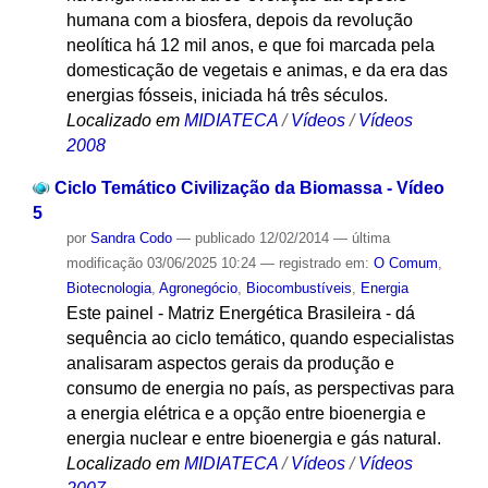
humana com a biosfera, depois da revolução
neolítica há 12 mil anos, e que foi marcada pela
domesticação de vegetais e animas, e da era das
energias fósseis, iniciada há três séculos.
Localizado em
MIDIATECA
/
Vídeos
/
Vídeos
2008
Ciclo Temático Civilização da Biomassa - Vídeo
5
por
Sandra Codo
—
publicado
12/02/2014
—
última
modificação
03/06/2025 10:24
— registrado em:
O Comum
,
Biotecnologia
,
Agronegócio
,
Biocombustíveis
,
Energia
Este painel - Matriz Energética Brasileira - dá
sequência ao ciclo temático, quando especialistas
analisaram aspectos gerais da produção e
consumo de energia no país, as perspectivas para
a energia elétrica e a opção entre bioenergia e
energia nuclear e entre bioenergia e gás natural.
Localizado em
MIDIATECA
/
Vídeos
/
Vídeos