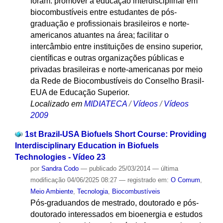
foram: promover a educação interdisciplinar em
biocombustíveis entre estudantes de pós-
graduação e profissionais brasileiros e norte-
americanos atuantes na área; facilitar o
intercâmbio entre instituições de ensino superior,
científicas e outras organizações públicas e
privadas brasileiras e norte-americanas por meio
da Rede de Biocombustíveis do Conselho Brasil-
EUA de Educação Superior.
Localizado em
MIDIATECA
/
Vídeos
/
Vídeos
2009
1st Brazil-USA Biofuels Short Course: Providing
Interdisciplinary Education in Biofuels
Technologies - Vídeo 23
por
Sandra Codo
—
publicado
25/03/2014
—
última
modificação
04/06/2025 08:27
— registrado em:
O Comum
,
Meio Ambiente
,
Tecnologia
,
Biocombustíveis
Pós-graduandos de mestrado, doutorado e pós-
doutorado interessados em bioenergia e estudos