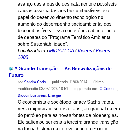
avanço das áreas de desmatamento e possíveis
causas associadas aos biocombustíveis; e o
papel do desenvolvimento tecnológico no
aumento do desempenho socioambiental dos
biocombustíveis. Essa conferência abriu o ciclo
de debates do "Programa Temático Ambiental
sobre Sustentabilidade".
Localizado em
MIDIATECA
/
Vídeos
/
Vídeos
2008
A Grande Transição — As Biocivilizações do
Futuro
por
Sandra Codo
—
publicado
11/03/2014
—
última
modificação
03/06/2025 10:51
— registrado em:
O Comum
,
Biocombustíveis
,
Energia
O economista e sociólogo Ignacy Sachs tratou,
nesta exposição, sobre a transição gradual da era
do petróleo para as novas fontes de bioenergias.
Ele salientou ser esta a terceira grande transição
na longa história da co-evolução da espécie