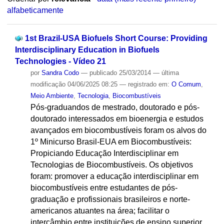
alfabeticamente
1st Brazil-USA Biofuels Short Course: Providing
Interdisciplinary Education in Biofuels
Technologies - Vídeo 21
por
Sandra Codo
—
publicado
25/03/2014
—
última
modificação
04/06/2025 08:25
— registrado em:
O Comum
,
Meio Ambiente
,
Tecnologia
,
Biocombustíveis
Pós-graduandos de mestrado, doutorado e pós-
doutorado interessados em bioenergia e estudos
avançados em biocombustíveis foram os alvos do
1º Minicurso Brasil-EUA em Biocombustíveis:
Propiciando Educação Interdisciplinar em
Tecnologias de Biocombustíveis. Os objetivos
foram: promover a educação interdisciplinar em
biocombustíveis entre estudantes de pós-
graduação e profissionais brasileiros e norte-
americanos atuantes na área; facilitar o
intercâmbio entre instituições de ensino superior,