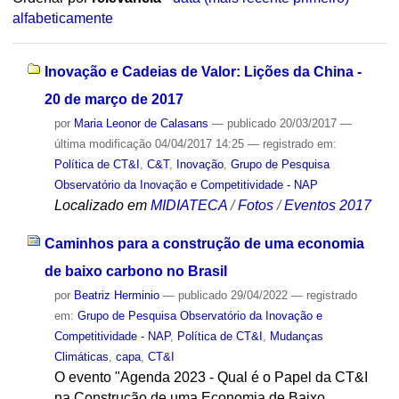
alfabeticamente
Inovação e Cadeias de Valor: Lições da China -
20 de março de 2017
por
Maria Leonor de Calasans
—
publicado
20/03/2017
—
última modificação
04/04/2017 14:25
— registrado em:
Política de CT&I
,
C&T
,
Inovação
,
Grupo de Pesquisa
Observatório da Inovação e Competitividade - NAP
Localizado em
MIDIATECA
/
Fotos
/
Eventos 2017
Caminhos para a construção de uma economia
de baixo carbono no Brasil
por
Beatriz Herminio
—
publicado
29/04/2022
— registrado
em:
Grupo de Pesquisa Observatório da Inovação e
Competitividade - NAP
,
Política de CT&I
,
Mudanças
Climáticas
,
capa
,
CT&I
O evento "Agenda 2023 - Qual é o Papel da CT&I
na Construção de uma Economia de Baixo