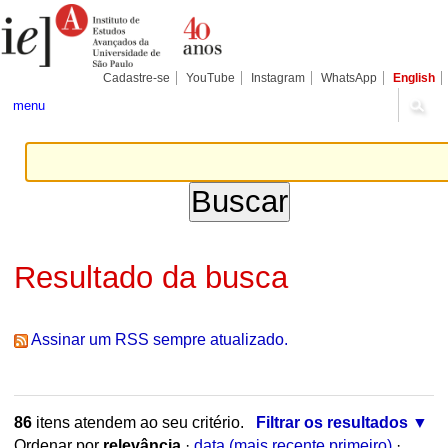
Ir
Ferramentas
Seções
para
Pessoais
o
conteúdo.
|
Cadastre-se
YouTube
Instagram
WhatsApp
English
Ir
para
menu
a
navegação
Resultado da busca
Assinar um RSS sempre atualizado.
86
itens atendem ao seu critério.
Filtrar os resultados
Ordenar por
relevância
·
data (mais recente primeiro)
·