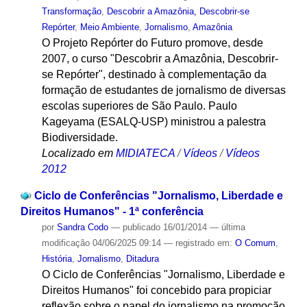
Transformação
,
Descobrir a Amazônia, Descobrir-se
Repórter
,
Meio Ambiente
,
Jornalismo
,
Amazônia
O Projeto Repórter do Futuro promove, desde
2007, o curso "Descobrir a Amazônia, Descobrir-
se Repórter", destinado à complementação da
formação de estudantes de jornalismo de diversas
escolas superiores de São Paulo. Paulo
Kageyama (ESALQ-USP) ministrou a palestra
Biodiversidade.
Localizado em
MIDIATECA
/
Vídeos
/
Vídeos
2012
Ciclo de Conferências "Jornalismo, Liberdade e
Direitos Humanos" - 1ª conferência
por
Sandra Codo
—
publicado
16/01/2014
—
última
modificação
04/06/2025 09:14
— registrado em:
O Comum
,
História
,
Jornalismo
,
Ditadura
O Ciclo de Conferências "Jornalismo, Liberdade e
Direitos Humanos" foi concebido para propiciar
reflexão sobre o papel do jornalismo na promoção