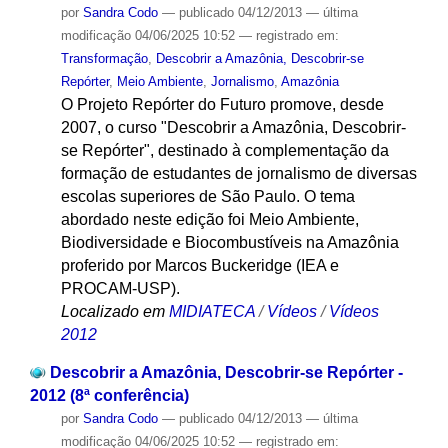
por
Sandra Codo
—
publicado
04/12/2013
—
última
modificação
04/06/2025 10:52
— registrado em:
Transformação
,
Descobrir a Amazônia, Descobrir-se
Repórter
,
Meio Ambiente
,
Jornalismo
,
Amazônia
O Projeto Repórter do Futuro promove, desde
2007, o curso "Descobrir a Amazônia, Descobrir-
se Repórter", destinado à complementação da
formação de estudantes de jornalismo de diversas
escolas superiores de São Paulo. O tema
abordado neste edição foi Meio Ambiente,
Biodiversidade e Biocombustíveis na Amazônia
proferido por Marcos Buckeridge (IEA e
PROCAM-USP).
Localizado em
MIDIATECA
/
Vídeos
/
Vídeos
2012
Descobrir a Amazônia, Descobrir-se Repórter -
2012 (8ª conferência)
por
Sandra Codo
—
publicado
04/12/2013
—
última
modificação
04/06/2025 10:52
— registrado em: