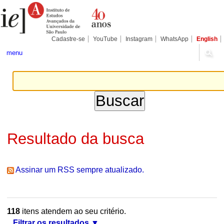
Ir
Ferramentas
Seções
para
Pessoais
o
conteúdo.
|
Cadastre-se
YouTube
Instagram
WhatsApp
English
Ir
para
menu
a
navegação
Resultado da busca
Assinar um RSS sempre atualizado.
118
itens atendem ao seu critério.
Filtrar os resultados