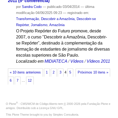
2011 (5ª conferência)
por
Sandra Codo
—
publicado
03/04/2014
—
última
modificação
04/06/2025 09:23
— registrado em:
Transformação
,
Descobrir a Amazônia, Descobrir-se
Repórter
,
Jornalismo
,
Amazônia
O Projeto Repórter do Futuro promove, desde
2007, o curso "Descobrir a Amazônia, Descobrir-
se Repórter", destinado à complementação da
formação de estudantes de jornalismo de diversas
escolas superiores de São Paulo.
Localizado em
MIDIATECA
/
Vídeos
/
Vídeos 2011
« 10 itens anteriores
1
2
3
4
5
Próximos 10 itens »
6
7
…
12
®
O
Plone
- CMS/WCM de Código Aberto
tem
©
2000-2026 pela
Fundação Plone
e
amigos. Distribuído sob a
Licença GNU GPL
.
This Plone Theme brought to you by
Simples Consultoria
.