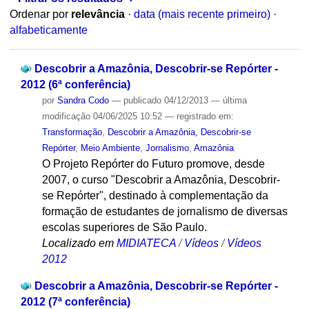
Ordenar por
relevância
·
data (mais recente primeiro)
·
alfabeticamente
Descobrir a Amazônia, Descobrir-se Repórter -
2012 (6ª conferência)
por
Sandra Codo
—
publicado
04/12/2013
—
última
modificação
04/06/2025 10:52
— registrado em:
Transformação
,
Descobrir a Amazônia, Descobrir-se
Repórter
,
Meio Ambiente
,
Jornalismo
,
Amazônia
O Projeto Repórter do Futuro promove, desde
2007, o curso "Descobrir a Amazônia, Descobrir-
se Repórter", destinado à complementação da
formação de estudantes de jornalismo de diversas
escolas superiores de São Paulo.
Localizado em
MIDIATECA
/
Vídeos
/
Vídeos
2012
Descobrir a Amazônia, Descobrir-se Repórter -
2012 (7ª conferência)