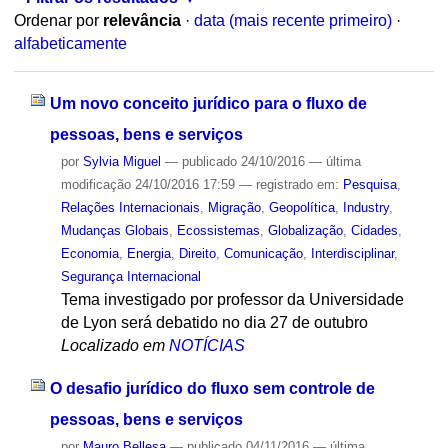
Ordenar por
relevância
·
data (mais recente primeiro)
·
alfabeticamente
Um novo conceito jurídico para o fluxo de
pessoas, bens e serviços
por
Sylvia Miguel
—
publicado
24/10/2016
—
última
modificação
24/10/2016 17:59
— registrado em:
Pesquisa
,
Relações Internacionais
,
Migração
,
Geopolítica
,
Industry
,
Mudanças Globais
,
Ecossistemas
,
Globalização
,
Cidades
,
Economia
,
Energia
,
Direito
,
Comunicação
,
Interdisciplinar
,
Segurança Internacional
Tema investigado por professor da Universidade
de Lyon será debatido no dia 27 de outubro
Localizado em
NOTÍCIAS
O desafio jurídico do fluxo sem controle de
pessoas, bens e serviços
por
Mauro Bellesa
—
publicado
04/11/2016
—
última