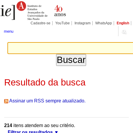
Ir
Ferramentas
Seções
para
Pessoais
o
conteúdo.
|
Cadastre-se
YouTube
Instagram
WhatsApp
English
Ir
para
menu
a
navegação
Resultado da busca
Assinar um RSS sempre atualizado.
214
itens atendem ao seu critério.
Filtrar os resultados