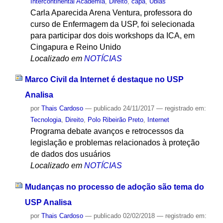
Intercontinental Academia
,
Direito
,
capa
,
Ubias
Carla Aparecida Arena Ventura, professora do
curso de Enfermagem da USP, foi selecionada
para participar dos dois workshops da ICA, em
Cingapura e Reino Unido
Localizado em
NOTÍCIAS
Marco Civil da Internet é destaque no USP
Analisa
por
Thais Cardoso
—
publicado
24/11/2017
— registrado em:
Tecnologia
,
Direito
,
Polo Ribeirão Preto
,
Internet
Programa debate avanços e retrocessos da
legislação e problemas relacionados à proteção
de dados dos usuários
Localizado em
NOTÍCIAS
Mudanças no processo de adoção são tema do
USP Analisa
por
Thais Cardoso
—
publicado
02/02/2018
— registrado em: