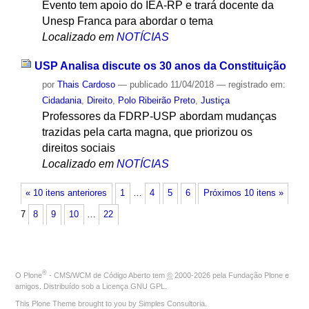
Evento tem apoio do IEA-RP e trará docente da
Unesp Franca para abordar o tema
Localizado em
NOTÍCIAS
USP Analisa discute os 30 anos da Constituição
por
Thais Cardoso
—
publicado
11/04/2018
— registrado em:
Cidadania
,
Direito
,
Polo Ribeirão Preto
,
Justiça
Professores da FDRP-USP abordam mudanças
trazidas pela carta magna, que priorizou os
direitos sociais
Localizado em
NOTÍCIAS
« 10 itens anteriores
1
…
4
5
6
Próximos 10 itens »
7
8
9
10
…
22
®
O
Plone
- CMS/WCM de Código Aberto
tem
©
2000-2026 pela
Fundação Plone
e
amigos. Distribuído sob a
Licença GNU GPL
.
This Plone Theme brought to you by
Simples Consultoria
.