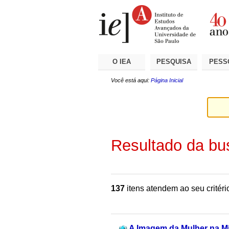
Ir
Ferramentas
Seções
para
Pessoais
o
conteúdo.
|
Ir
para
a
O IEA
PESQUISA
PESS
navegação
Você está aqui:
Página Inicial
Resultado da bu
137
itens atendem ao seu critéri
A Imagem da Mulher na Mí