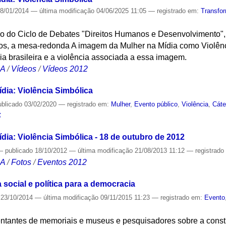
8/01/2014
—
última modificação
04/06/2025 11:05
— registrado em:
Transfo
lo do Ciclo de Debates "Direitos Humanos e Desenvolvimento", 
s, a mesa-redonda A imagem da Mulher na Mídia como Violênci
a brasileira e a violência associada a essa imagem.
CA
/
Vídeos
/
Vídeos 2012
dia: Violência Simbólica
ublicado
03/02/2020
— registrado em:
Mulher
,
Evento público
,
Violência
,
Cáte
S
ia: Violência Simbólica - 18 de outubro de 2012
—
publicado
18/10/2012
—
última modificação
21/08/2013 11:12
— registrad
CA
/
Fotos
/
Eventos 2012
social e política para a democracia
23/10/2014
—
última modificação
09/11/2015 11:23
— registrado em:
Evento
entantes de memoriais e museus e pesquisadores sobre a const