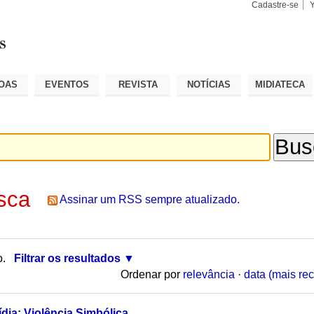
Cadastre-se
Busca
Busca
Avançad
OAS
EVENTOS
REVISTA
NOTÍCIAS
MIDIATECA
sca
Assinar um RSS sempre atualizado.
o.
Filtrar os resultados
Ordenar por
relevância
·
data (mais rec
dia: Violência Simbólica