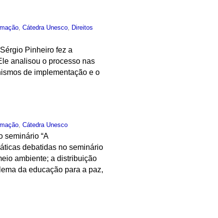
rmação
,
Cátedra Unesco
,
Direitos
érgio Pinheiro fez a
le analisou o processo nas
anismos de implementação e o
rmação
,
Cátedra Unesco
o seminário “A
áticas debatidas no seminário
meio ambiente; a distribuição
oblema da educação para a paz,