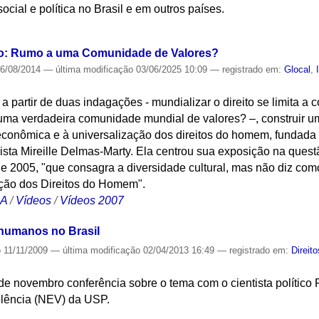
cial e política no Brasil e em outros países.
S
ito: Rumo a uma Comunidade de Valores?
6/08/2014
—
última modificação
03/06/2025 10:09
— registrado em:
Glocal
,
a partir de duas indagações - mundializar o direito se limita a
ma verdadeira comunidade mundial de valores? –, construir uma
econômica e à universalização dos direitos do homem, fundada 
ista Mireille Delmas-Marty. Ela centrou sua exposição na quest
 2005, "que consagra a diversidade cultural, mas não diz como
ção dos Direitos do Homem".
CA
/
Vídeos
/
Vídeos 2007
 humanos no Brasil
o
11/11/2009
—
última modificação
02/04/2013 16:49
— registrado em:
Direit
e novembro conferência sobre o tema com o cientista político 
olência (NEV) da USP.
S