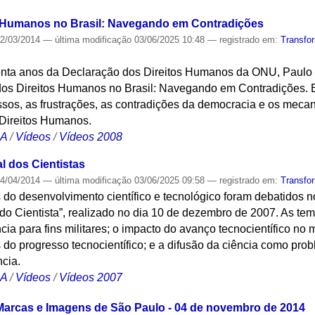
 Humanos no Brasil: Navegando em Contradições
2/03/2014
—
última modificação
03/06/2025 10:48
— registrado em:
Transfo
nta anos da Declaração dos Direitos Humanos da ONU, Paulo S
os Direitos Humanos no Brasil: Navegando em Contradições. E
ssos, as frustrações, as contradições da democracia e os mec
 Direitos Humanos.
CA
/
Vídeos
/
Vídeos 2008
l dos Cientistas
4/04/2014
—
última modificação
03/06/2025 09:58
— registrado em:
Transfo
do desenvolvimento científico e tecnológico foram debatidos n
o Cientista”, realizado no dia 10 de dezembro de 2007. As tem
cia para fins militares; o impacto do avanço tecnocientífico no 
s do progresso tecnocientífico; e a difusão da ciência como pr
ncia.
CA
/
Vídeos
/
Vídeos 2007
Marcas e Imagens de São Paulo - 04 de novembro de 2014