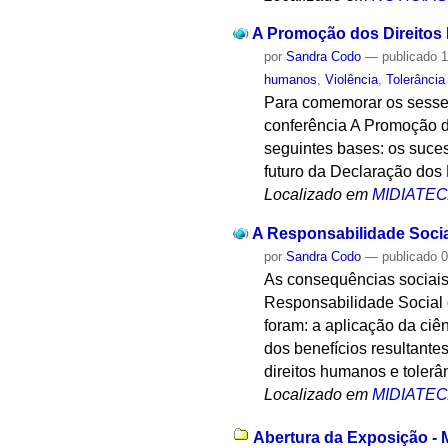
A Promoção dos Direitos
por
Sandra Codo
—
publicado
1
humanos
,
Violência
,
Tolerância
Para comemorar os sesse
conferência A Promoção d
seguintes bases: os suce
futuro da Declaração dos
Localizado em
MIDIATE
A Responsabilidade Socia
por
Sandra Codo
—
publicado
0
As consequências sociais 
Responsabilidade Social d
foram: a aplicação da ciên
dos benefícios resultante
direitos humanos e tolerâ
Localizado em
MIDIATE
Abertura da Exposição - 