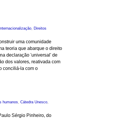
Internacionalização
,
Direitos
 construir uma comunidade
 teoria que abarque o direito
na declaração 'universal' de
ão dos valores, reativada com
 conciliá-la com o
os humanos
,
Cátedra Unesco
,
Paulo Sérgio Pinheiro, do