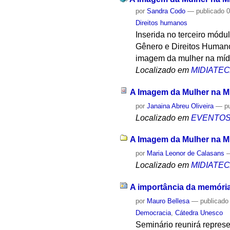
por
Sandra Codo
—
publicado
0
Direitos humanos
Inserida no terceiro módu
Gênero e Direitos Humano
imagem da mulher na mídi
Localizado em
MIDIATE
A Imagem da Mulher na Mí
por
Janaina Abreu Oliveira
—
p
Localizado em
EVENTO
A Imagem da Mulher na Míd
por
Maria Leonor de Calasans
Localizado em
MIDIATE
A importância da memória 
por
Mauro Bellesa
—
publicado
Democracia
,
Cátedra Unesco
Seminário reunirá repres