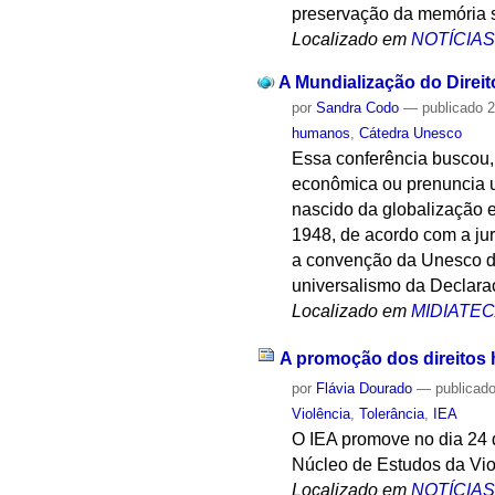
preservação da memória so
Localizado em
NOTÍCIA
A Mundialização do Dire
por
Sandra Codo
—
publicado
2
humanos
,
Cátedra Unesco
Essa conferência buscou, 
econômica ou prenuncia u
nascido da globalização 
1948, de acordo com a jur
a convenção da Unesco de
universalismo da Declara
Localizado em
MIDIATE
A promoção dos direitos
por
Flávia Dourado
—
publicad
Violência
,
Tolerância
,
IEA
O IEA promove no dia 24 d
Núcleo de Estudos da Vi
Localizado em
NOTÍCIA