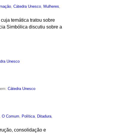
rmação
,
Cátedra Unesco
,
Mulheres
,
cuja temática tratou sobre
a Simbólica discutiu sobre a
dra Unesco
o em:
Cátedra Unesco
,
O Comum
,
Política
,
Ditadura
,
rução, consolidação e