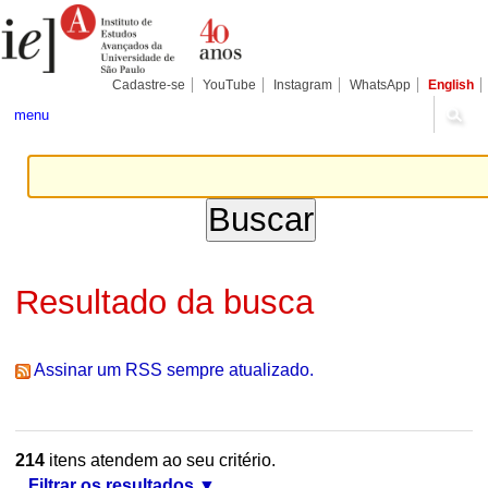
Ir
Ferramentas
Seções
para
Pessoais
o
conteúdo.
|
Cadastre-se
YouTube
Instagram
WhatsApp
English
Ir
para
menu
a
navegação
Resultado da busca
Assinar um RSS sempre atualizado.
214
itens atendem ao seu critério.
Filtrar os resultados