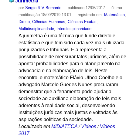
Jurimetria
por
Sergio R V Bernardo
—
publicado
12/06/2017
—
última
modificação
18/09/2019 13:01
— registrado em:
Matemática
,
Direito
,
Ciências Humanas
,
Ciências Exatas
,
Multidisciplinaridade
,
Interdisciplinaridade
A jurimetria é uma técnica que funde direito e
estatística e que tem sido cada vez mais utilizada
por juizados e tribunais. Ela representa a
possibilidade de mensurar fatos jurídicos, além de
apontar probabilidades para o planejamento na
advocacia e na elaboração de leis. Neste
encontro, o matemático Flávio Ulhoa Coelho e o
advogado Marcelo Guedes Nunes procuraram
demonstrar que a ferramenta pode ajudar a
sociedade ao auxiliar a elaboração de leis mais
aderentes à realidade social, desenvolvendo
instituições jurídicas mais justas e voltadas às
aspirações políticas da sociedade.
Localizado em
MIDIATECA
/
Vídeos
/
Vídeos
2017