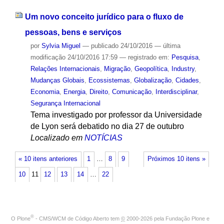
Um novo conceito jurídico para o fluxo de
pessoas, bens e serviços
por
Sylvia Miguel
—
publicado
24/10/2016
—
última
modificação
24/10/2016 17:59
— registrado em:
Pesquisa
,
Relações Internacionais
,
Migração
,
Geopolítica
,
Industry
,
Mudanças Globais
,
Ecossistemas
,
Globalização
,
Cidades
,
Economia
,
Energia
,
Direito
,
Comunicação
,
Interdisciplinar
,
Segurança Internacional
Tema investigado por professor da Universidade
de Lyon será debatido no dia 27 de outubro
Localizado em
NOTÍCIAS
« 10 itens anteriores
1
…
8
9
Próximos 10 itens »
10
11
12
13
14
…
22
®
O
Plone
- CMS/WCM de Código Aberto
tem
©
2000-2026 pela
Fundação Plone
e