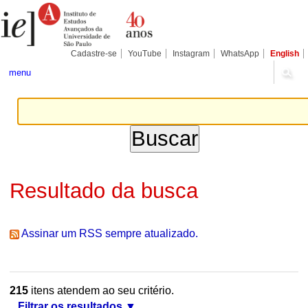
Ir
Ferramentas
Seções
para
Pessoais
o
conteúdo.
|
Cadastre-se
YouTube
Instagram
WhatsApp
English
Ir
para
menu
a
navegação
Resultado da busca
Assinar um RSS sempre atualizado.
215
itens atendem ao seu critério.
Filtrar os resultados