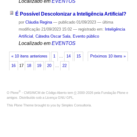
Localizado em
EVENTOS
É Possível Descolonizar a Inteligência Artificial?
por
Cláudia Regina
—
publicado
01/09/2023
—
última
modificação
21/09/2023 15:02
— registrado em:
Inteligência
Artificial
,
Cátedra Oscar Sala
,
Evento público
Localizado em
EVENTOS
« 10 itens anteriores
1
…
14
15
Próximos 10 itens »
16
17
18
19
20
…
22
®
O
Plone
- CMS/WCM de Código Aberto
tem
©
2000-2026 pela
Fundação Plone
e
amigos. Distribuído sob a
Licença GNU GPL
.
This Plone Theme brought to you by
Simples Consultoria
.