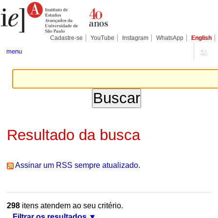
Ir
Ferramentas
Seções
para
Pessoais
o
conteúdo.
|
Cadastre-se
YouTube
Instagram
WhatsApp
English
Ir
para
menu
a
navegação
Resultado da busca
Assinar um RSS sempre atualizado.
298
itens atendem ao seu critério.
Filtrar os resultados