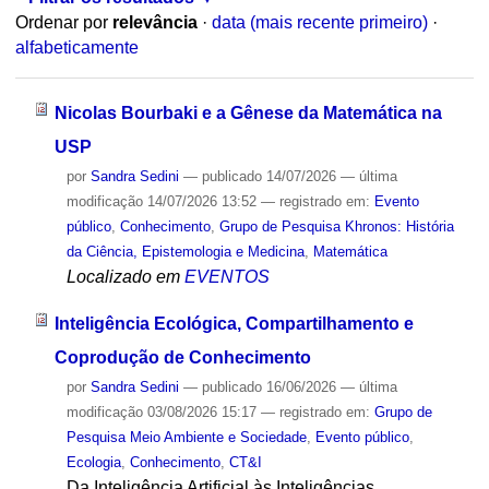
Ordenar por
relevância
·
data (mais recente primeiro)
·
alfabeticamente
Nicolas Bourbaki e a Gênese da Matemática na
USP
por
Sandra Sedini
—
publicado
14/07/2026
—
última
modificação
14/07/2026 13:52
— registrado em:
Evento
público
,
Conhecimento
,
Grupo de Pesquisa Khronos: História
da Ciência, Epistemologia e Medicina
,
Matemática
Localizado em
EVENTOS
Inteligência Ecológica, Compartilhamento e
Coprodução de Conhecimento
por
Sandra Sedini
—
publicado
16/06/2026
—
última
modificação
03/08/2026 15:17
— registrado em:
Grupo de
Pesquisa Meio Ambiente e Sociedade
,
Evento público
,
Ecologia
,
Conhecimento
,
CT&I
Da Inteligência Artificial às Inteligências