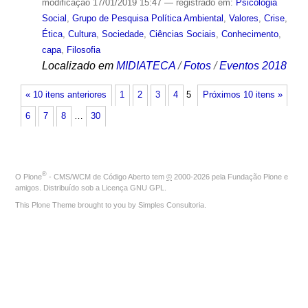
modificação
17/01/2019 15:47
— registrado em:
Psicologia
Social
,
Grupo de Pesquisa Política Ambiental
,
Valores
,
Crise
,
Ética
,
Cultura
,
Sociedade
,
Ciências Sociais
,
Conhecimento
,
capa
,
Filosofia
Localizado em
MIDIATECA
/
Fotos
/
Eventos 2018
« 10 itens anteriores
1
2
3
4
5
Próximos 10 itens »
6
7
8
…
30
®
O
Plone
- CMS/WCM de Código Aberto
tem
©
2000-2026 pela
Fundação Plone
e
amigos. Distribuído sob a
Licença GNU GPL
.
This Plone Theme brought to you by
Simples Consultoria
.