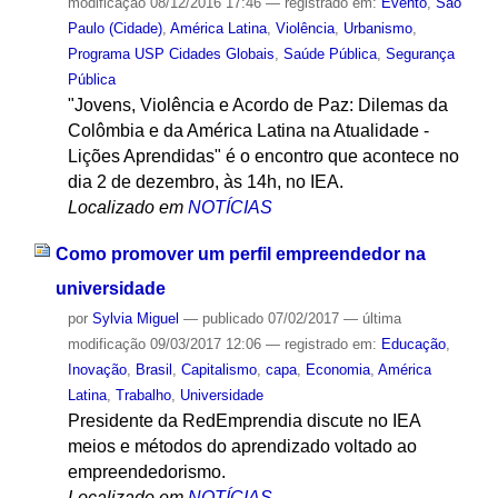
modificação
08/12/2016 17:46
— registrado em:
Evento
,
São
Paulo (Cidade)
,
América Latina
,
Violência
,
Urbanismo
,
Programa USP Cidades Globais
,
Saúde Pública
,
Segurança
Pública
"Jovens, Violência e Acordo de Paz: Dilemas da
Colômbia e da América Latina na Atualidade -
Lições Aprendidas" é o encontro que acontece no
dia 2 de dezembro, às 14h, no IEA.
Localizado em
NOTÍCIAS
Como promover um perfil empreendedor na
universidade
por
Sylvia Miguel
—
publicado
07/02/2017
—
última
modificação
09/03/2017 12:06
— registrado em:
Educação
,
Inovação
,
Brasil
,
Capitalismo
,
capa
,
Economia
,
América
Latina
,
Trabalho
,
Universidade
Presidente da RedEmprendia discute no IEA
meios e métodos do aprendizado voltado ao
empreendedorismo.
Localizado em
NOTÍCIAS