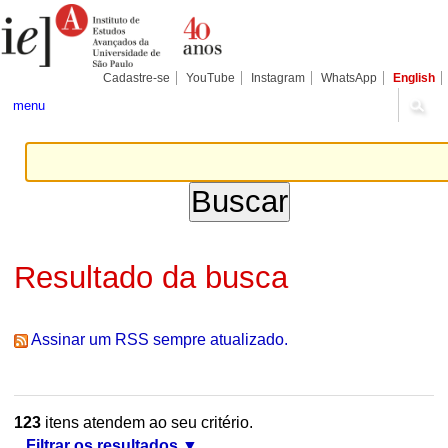
Ir
Ferramentas
Seções
para
Pessoais
o
conteúdo.
|
Cadastre-se
YouTube
Instagram
WhatsApp
English
Ir
para
menu
a
navegação
Resultado da busca
Assinar um RSS sempre atualizado.
123
itens atendem ao seu critério.
Filtrar os resultados