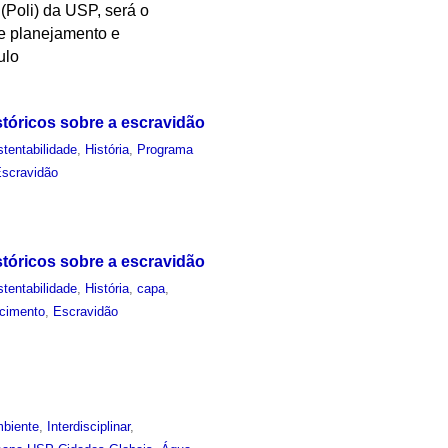
(Poli) da USP, será o
de planejamento e
ulo
tóricos sobre a escravidão
tentabilidade
,
História
,
Programa
scravidão
tóricos sobre a escravidão
tentabilidade
,
História
,
capa
,
ncimento
,
Escravidão
biente
,
Interdisciplinar
,