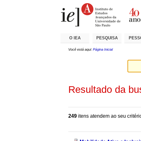
Ir
Ferramentas
Seções
para
Pessoais
o
conteúdo.
|
Ir
para
a
O IEA
PESQUISA
PESS
navegação
Você está aqui:
Página Inicial
Resultado da bu
249
itens atendem ao seu critéri