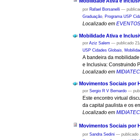
Mobilidade Ativa e Inclu
por
Rafael Borsanelli
—
public
Graduação
,
Programa USP Cid
Localizado em
EVENTO
Mobilidade Ativa e Inclu
por
Aziz Salem
—
publicado
21
USP Cidades Globais
,
Mobilid
A bandeira da mobilidade 
e Inclusiva: Construind
Localizado em
MIDIATE
Movimentos Sociais por H
por
Sergio R V Bernardo
—
pub
Este encontro virtual disc
da capital paulista e os 
Localizado em
MIDIATE
Movimentos Sociais por H
por
Sandra Sedini
—
publicado