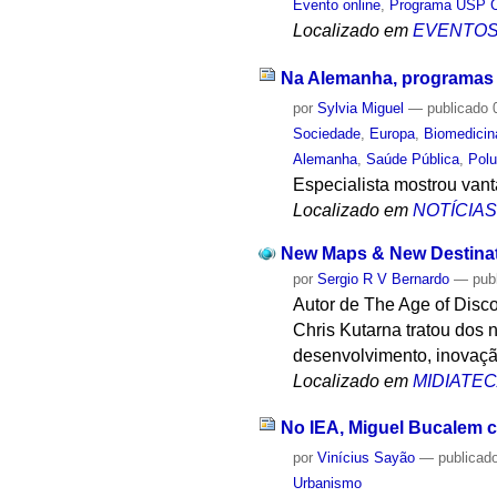
Evento online
,
Programa USP C
Localizado em
EVENTO
Na Alemanha, programas 
por
Sylvia Miguel
—
publicado
0
Sociedade
,
Europa
,
Biomedicin
Alemanha
,
Saúde Pública
,
Polu
Especialista mostrou van
Localizado em
NOTÍCIA
New Maps & New Destinati
por
Sergio R V Bernardo
—
pub
Autor de The Age of Disco
Chris Kutarna tratou dos 
desenvolvimento, inovação
Localizado em
MIDIATE
No IEA, Miguel Bucalem c
por
Vinícius Sayão
—
publicad
Urbanismo