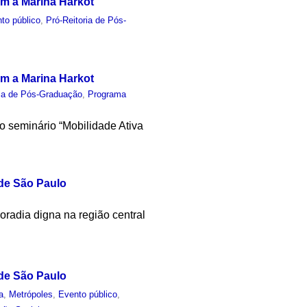
m à Marina Harkot
to público
,
Pró-Reitoria de Pós-
m a Marina Harkot
ria de Pós-Graduação
,
Programa
do seminário “Mobilidade Ativa
 de São Paulo
moradia digna na região central
 de São Paulo
a
,
Metrópoles
,
Evento público
,