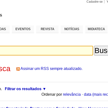
Cadastre-se
Busca
Busca
Avançad
OAS
EVENTOS
REVISTA
NOTÍCIAS
MIDIATECA
sca
Assinar um RSS sempre atualizado.
o.
Filtrar os resultados
Ordenar por
relevância
·
data (mais rec