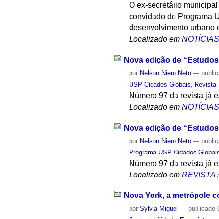
O ex-secretário municipal
convidado do Programa US
desenvolvimento urbano e
Localizado em
NOTÍCIA
Nova edição de “Estudos 
por
Nelson Niero Neto
—
publi
USP Cidades Globais
,
Revista
Número 97 da revista já es
Localizado em
NOTÍCIA
Nova edição de “Estudos 
por
Nelson Niero Neto
—
publi
Programa USP Cidades Globai
Número 97 da revista já es
Localizado em
REVISTA
Nova York, a metrópole c
por
Sylvia Miguel
—
publicado
0