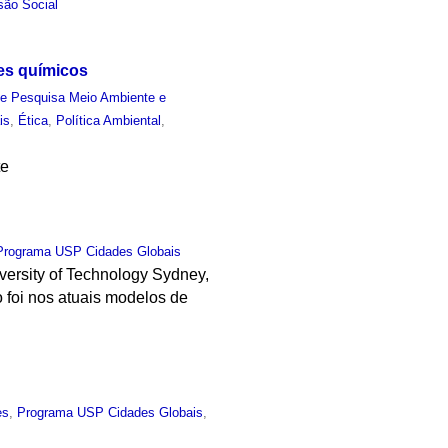
são Social
es químicos
e Pesquisa Meio Ambiente e
is
,
Ética
,
Política Ambiental
,
te
Programa USP Cidades Globais
iversity of Technology Sydney,
 foi nos atuais modelos de
es
,
Programa USP Cidades Globais
,