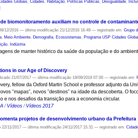
idades Globais
,
Cidades
,
Habitação
,
Políticas Públicas
,
Desigualdade
,
Inclu
S
de biomonitoramento auxiliam no controle de contaminant
9/12/2016
—
última modificação
21/12/2016 16:49
— registrado em:
Grupo d
a
,
Meio Ambiente
,
Demografia
,
Ecossistemas
,
Programa USP Cidades Globa
ição
,
Indústria
tagens de manter histórico da saúde da população e do ambien
S
ons in our Age of Discovery
licado
21/07/2017
—
última modificação
19/09/2019 07:00
— registrado em:
very, fellow da Oxford Martin School e professor adjunto da Un
novos "mapas", novos "destinos" na idade da descoberta. O foco
 e nos desafios da transição para a economia circular.
CA
/
Vídeos
/
Vídeos 2017
omenta projetos de desenvolvimento urbano da Prefeitura
o
22/11/2017
—
última modificação
24/11/2017 15:31
— registrado em:
Cidad