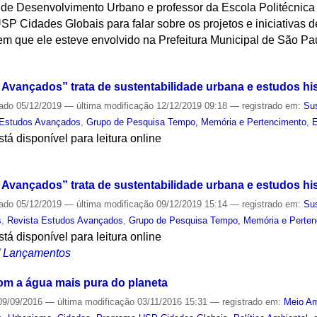
 de Desenvolvimento Urbano e professor da Escola Politécnica 
P Cidades Globais para falar sobre os projetos e iniciativas 
m que ele esteve envolvido na Prefeitura Municipal de São Pa
S
Avançados” trata de sustentabilidade urbana e estudos his
cado
05/12/2019
—
última modificação
12/12/2019 09:18
— registrado em:
Sus
 Estudos Avançados
,
Grupo de Pesquisa Tempo, Memória e Pertencimento
,
E
tá disponível para leitura online
S
Avançados” trata de sustentabilidade urbana e estudos his
cado
05/12/2019
—
última modificação
09/12/2019 15:14
— registrado em:
Sus
s
,
Revista Estudos Avançados
,
Grupo de Pesquisa Tempo, Memória e Perte
tá disponível para leitura online
/
Lançamentos
om a água mais pura do planeta
9/09/2016
—
última modificação
03/11/2016 15:31
— registrado em:
Meio Am