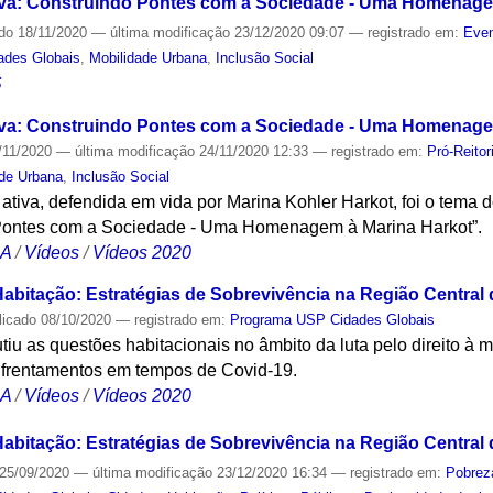
siva: Construindo Pontes com a Sociedade - Uma Homenage
ado
18/11/2020
—
última modificação
23/12/2020 09:07
— registrado em:
Even
ades Globais
,
Mobilidade Urbana
,
Inclusão Social
S
siva: Construindo Pontes com a Sociedade - Uma Homenage
/11/2020
—
última modificação
24/11/2020 12:33
— registrado em:
Pró-Reito
ade Urbana
,
Inclusão Social
ativa, defendida em vida por Marina Kohler Harkot, foi o tema 
o Pontes com a Sociedade - Uma Homenagem à Marina Harkot”.
CA
/
Vídeos
/
Vídeos 2020
abitação: Estratégias de Sobrevivência na Região Central
licado
08/10/2020
— registrado em:
Programa USP Cidades Globais
utiu as questões habitacionais no âmbito da luta pelo direito à 
enfrentamentos em tempos de Covid-19.
CA
/
Vídeos
/
Vídeos 2020
abitação: Estratégias de Sobrevivência na Região Central
25/09/2020
—
última modificação
23/12/2020 16:34
— registrado em:
Pobrez