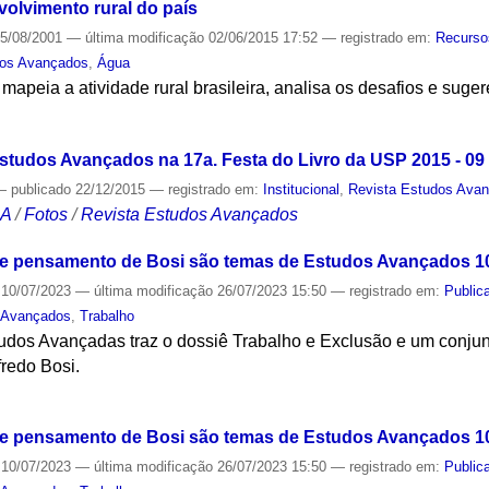
volvimento rural do país
5/08/2001
—
última modificação
02/06/2015 17:52
— registrado em:
Recurso
dos Avançados
,
Água
apeia a atividade rural brasileira, analisa os desafios e suge
S
Estudos Avançados na 17a. Festa do Livro da USP 2015 - 09
—
publicado
22/12/2015
— registrado em:
Institucional
,
Revista Estudos Ava
CA
/
Fotos
/
Revista Estudos Avançados
o e pensamento de Bosi são temas de Estudos Avançados 1
10/07/2023
—
última modificação
26/07/2023 15:50
— registrado em:
Public
 Avançados
,
Trabalho
udos Avançadas traz o dossiê Trabalho e Exclusão e um conjunto
lfredo Bosi.
S
o e pensamento de Bosi são temas de Estudos Avançados 1
10/07/2023
—
última modificação
26/07/2023 15:50
— registrado em:
Public