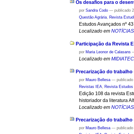
Os desafios para o desen
por
Sandra Codo
—
publicado
2
Questão Agrária
,
Revista Estu
Estudos Avançados nº 43 m
Localizado em
NOTÍCIA
Participação da Revista 
por
Maria Leonor de Calasans
Localizado em
MIDIATE
Precarização do trabalh
por
Mauro Bellesa
—
publicado
Revistas IEA
,
Revista Estudos
Edição 108 da revista Est
historiador da literatura A
Localizado em
NOTÍCIA
Precarização do trabalh
por
Mauro Bellesa
—
publicado