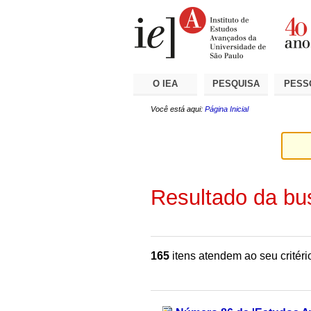
Ir
Ferramentas
Seções
para
Pessoais
o
conteúdo.
|
Ir
para
a
O IEA
PESQUISA
PESS
navegação
Você está aqui:
Página Inicial
Resultado da bu
165
itens atendem ao seu critéri