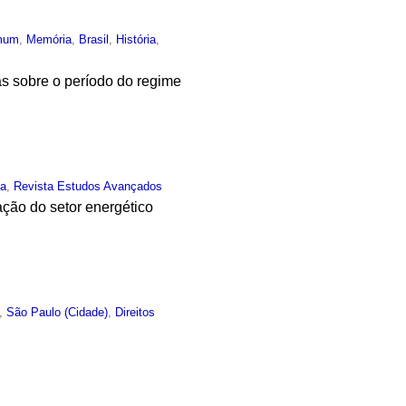
mum
,
Memória
,
Brasil
,
História
,
as sobre o período do regime
ia
,
Revista Estudos Avançados
ção do setor energético
,
São Paulo (Cidade)
,
Direitos