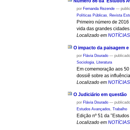
Número 86 da 'Estudos Av
por
Fernanda Rezende
—
publi
Políticas Públicas
,
Revista Es
Primeiro número de 2016 d
vida das grandes cidades
Localizado em
NOTÍCIA
O impacto da paisagem e
por
Flávia Dourado
—
publicad
Sociologia
,
Literatura
Em comemoração aos 50 an
dossiê sobre as influênci
Localizado em
NOTÍCIA
O Judiciário em questão
por
Flávia Dourado
—
publicad
Estudos Avançados
,
Trabalho
Edição nº 51 da "Estudos 
Localizado em
NOTÍCIA