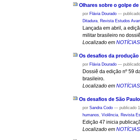
Olhares sobre o golpe de
por
Flávia Dourado
—
publicad
Ditadura
,
Revista Estudos Ava
Lançada em abril, a ediçã
militar brasileiro no doss
Localizado em
NOTÍCIA
Os desafios da produção 
por
Flávia Dourado
—
publicad
Dossiê da edição nº 59 d
brasileiro.
Localizado em
NOTÍCIA
Os desafios de São Paulo
por
Sandra Codo
—
publicado
1
humanos
,
Violência
,
Revista E
Edição 47 inicia publicaç
Localizado em
NOTÍCIA