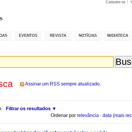
Cadastre-se
Busca
Busca
Avançad
OAS
EVENTOS
REVISTA
NOTÍCIAS
MIDIATECA
sca
Assinar um RSS sempre atualizado.
o.
Filtrar os resultados
Ordenar por
relevância
·
data (mais rec