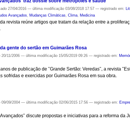
ançados' traz dossiê sobre metrópoles e saúde
cado
27/04/2016
—
última modificação
03/08/2018 17:57
— registrado em:
Li
tudos Avançados
,
Mudanças Climáticas
,
Clima
,
Medicina
a revista reúne artigos que tratam da relação entre a prolifera
.
S
 da gente do sertão em Guimarães Rosa
o
20/11/2006
—
última modificação
15/05/2019 09:26
— registrado em:
Memór
os de publicação de "Grande Sertão: Veredas", a revista "Es
as sofridas e exercidas por Guimarães Rosa em sua obra.
S
o
09/09/2004
—
última modificação
02/06/2015 17:56
— registrado em:
Empr
Avançados" discute propostas e iniciativas para a reforma da Ju
S