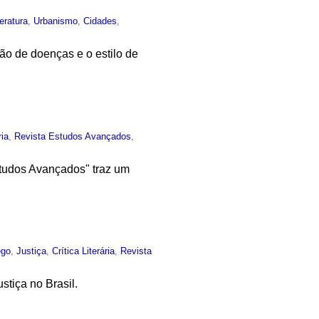
teratura
,
Urbanismo
,
Cidades
,
ção de doenças e o estilo de
ia
,
Revista Estudos Avançados
,
tudos Avançados" traz um
ego
,
Justiça
,
Crítica Literária
,
Revista
stiça no Brasil.