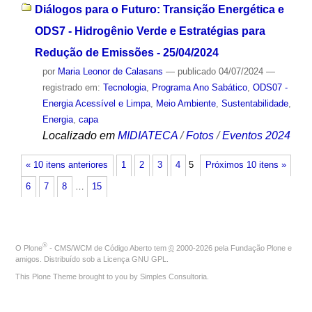
Diálogos para o Futuro: Transição Energética e
ODS7 - Hidrogênio Verde e Estratégias para
Redução de Emissões - 25/04/2024
por
Maria Leonor de Calasans
—
publicado
04/07/2024
—
registrado em:
Tecnologia
,
Programa Ano Sabático
,
ODS07 -
Energia Acessível e Limpa
,
Meio Ambiente
,
Sustentabilidade
,
Energia
,
capa
Localizado em
MIDIATECA
/
Fotos
/
Eventos 2024
« 10 itens anteriores
1
2
3
4
5
Próximos 10 itens »
6
7
8
…
15
®
O
Plone
- CMS/WCM de Código Aberto
tem
©
2000-2026 pela
Fundação Plone
e
amigos. Distribuído sob a
Licença GNU GPL
.
This Plone Theme brought to you by
Simples Consultoria
.