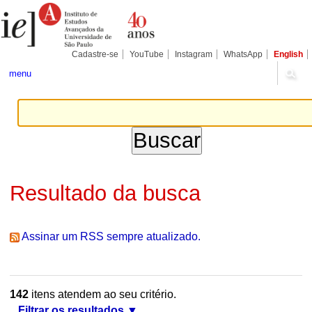
Ir
Ferramentas
Seções
para
Pessoais
o
conteúdo.
|
Cadastre-se
YouTube
Instagram
WhatsApp
English
Ir
para
menu
a
navegação
Resultado da busca
Assinar um RSS sempre atualizado.
142
itens atendem ao seu critério.
Filtrar os resultados