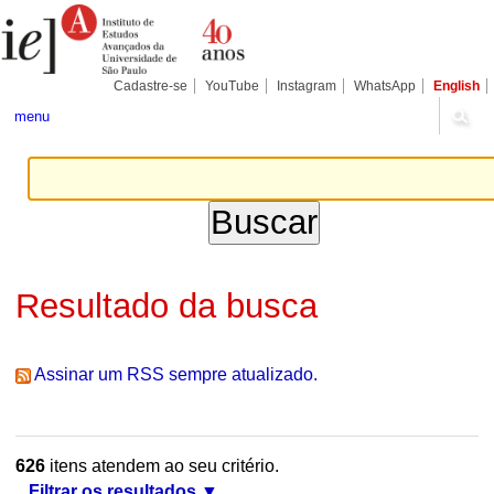
Ir
Ferramentas
Seções
para
Pessoais
o
conteúdo.
|
Cadastre-se
YouTube
Instagram
WhatsApp
English
Ir
para
menu
a
navegação
Resultado da busca
Assinar um RSS sempre atualizado.
626
itens atendem ao seu critério.
Filtrar os resultados