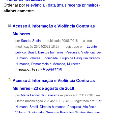
Ordenar por
relevância
·
data (mais recente primeiro)
·
alfabeticamente
Acesso à Informação e Violência Contra as
Mulheres
por
Sandra Sedini
—
publicado
20/06/2018
—
última
modificação
26/04/2021 18:27
— registrado em:
Evento
público
,
Brasil
,
Direitos humanos
,
Pesquisa
,
Violência
,
Ser
Humano
,
Valores
,
Sociedade
,
Grupo de Pesquisa Direitos
Humanos, Democracia e Memória
,
Mulheres
Localizado em
EVENTOS
Acesso à Informação e Violência Contra as
Mulheres - 23 de agosto de 2018
por
Maria Leonor de Calasans
—
publicado
23/08/2018
—
última modificação
26/04/2021 17:48
— registrado em:
Ser
Humano
,
Brasil
,
Direitos humanos
,
Pesquisa
,
Violência
,
Valores
,
Sociedade
,
Grupo de Pesquisa Direitos Humanos,