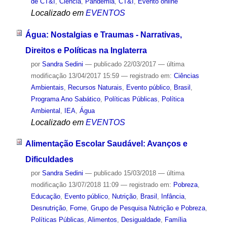
de CT&I
,
Ciência
,
Pandemia
,
CT&I
,
Evento online
Localizado em
EVENTOS
Água: Nostalgias e Traumas - Narrativas,
Direitos e Políticas na Inglaterra
por
Sandra Sedini
—
publicado
22/03/2017
—
última
modificação
13/04/2017 15:59
— registrado em:
Ciências
Ambientais
,
Recursos Naturais
,
Evento público
,
Brasil
,
Programa Ano Sabático
,
Políticas Públicas
,
Política
Ambiental
,
IEA
,
Água
Localizado em
EVENTOS
Alimentação Escolar Saudável: Avanços e
Dificuldades
por
Sandra Sedini
—
publicado
15/03/2018
—
última
modificação
13/07/2018 11:09
— registrado em:
Pobreza
,
Educação
,
Evento público
,
Nutrição
,
Brasil
,
Infância
,
Desnutrição
,
Fome
,
Grupo de Pesquisa Nutrição e Pobreza
,
Políticas Públicas
,
Alimentos
,
Desigualdade
,
Família