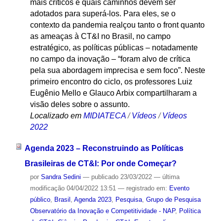
mais críticos e quais caminhos devem ser
adotados para superá-los. Para eles, se o
contexto da pandemia realçou tanto o front quanto
as ameaças à CT&I no Brasil, no campo
estratégico, as políticas públicas – notadamente
no campo da inovação – “foram alvo de crítica
pela sua abordagem imprecisa e sem foco”. Neste
primeiro encontro do ciclo, os professores Luiz
Eugênio Mello e Glauco Arbix compartilharam a
visão deles sobre o assunto.
Localizado em
MIDIATECA
/
Vídeos
/
Vídeos
2022
Agenda 2023 – Reconstruindo as Políticas
Brasileiras de CT&I: Por onde Começar?
por
Sandra Sedini
—
publicado
23/03/2022
—
última
modificação
04/04/2022 13:51
— registrado em:
Evento
público
,
Brasil
,
Agenda 2023
,
Pesquisa
,
Grupo de Pesquisa
Observatório da Inovação e Competitividade - NAP
,
Política