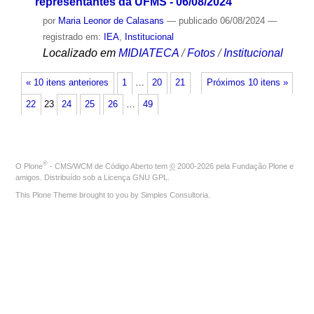
representantes da UFMS - 06/08/2024
por
Maria Leonor de Calasans
—
publicado
06/08/2024
—
registrado em:
IEA
,
Institucional
Localizado em
MIDIATECA
/
Fotos
/
Institucional
« 10 itens anteriores
1
…
20
21
Próximos 10 itens »
22
23
24
25
26
…
49
®
O
Plone
- CMS/WCM de Código Aberto
tem
©
2000-2026 pela
Fundação Plone
e
amigos. Distribuído sob a
Licença GNU GPL
.
This Plone Theme brought to you by
Simples Consultoria
.