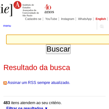
Ir
Ferramentas
Seções
para
Pessoais
o
conteúdo.
|
Cadastre-se
YouTube
Instagram
WhatsApp
English
Ir
para
menu
a
navegação
Resultado da busca
Assinar um RSS sempre atualizado.
483
itens atendem ao seu critério.
Filtrar os resultados