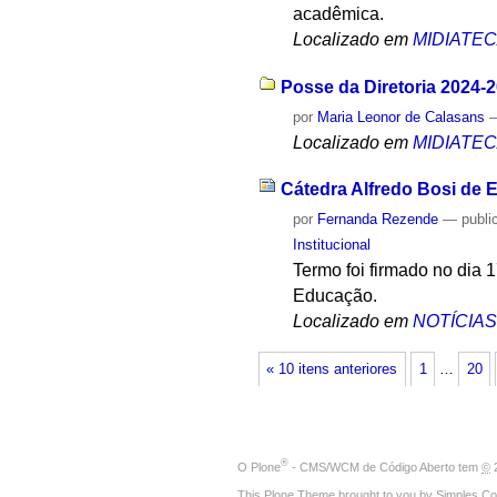
acadêmica.
Localizado em
MIDIATE
Posse da Diretoria 2024-2
por
Maria Leonor de Calasans
Localizado em
MIDIATE
Cátedra Alfredo Bosi de
por
Fernanda Rezende
—
publi
Institucional
Termo foi firmado no dia 
Educação.
Localizado em
NOTÍCIA
« 10 itens anteriores
1
…
20
®
O
Plone
- CMS/WCM de Código Aberto
tem
©
2
This Plone Theme brought to you by
Simples Co