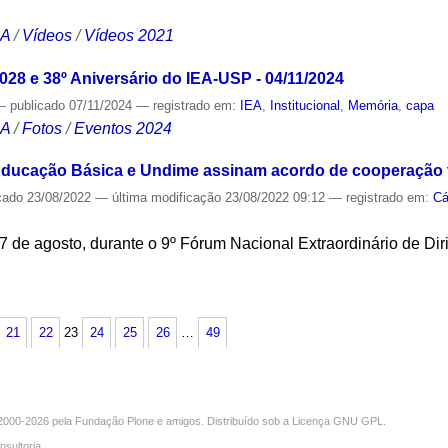
CA
/
Vídeos
/
Vídeos 2021
028 e 38º Aniversário do IEA-USP - 04/11/2024
—
publicado
07/11/2024
— registrado em:
IEA
,
Institucional
,
Memória
,
capa
CA
/
Fotos
/
Eventos 2024
 Educação Básica e Undime assinam acordo de cooperação 
cado
23/08/2022
—
última modificação
23/08/2022 09:12
— registrado em:
Cá
17 de agosto, durante o 9º Fórum Nacional Extraordinário de Di
S
21
22
23
24
25
26
…
49
000-2026 pela
Fundação Plone
e amigos. Distribuído sob a
Licença GNU GPL
.
nsultoria
.