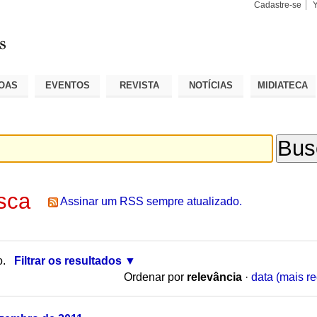
Cadastre-se
Busca
Busca
Avançad
OAS
EVENTOS
REVISTA
NOTÍCIAS
MIDIATECA
sca
Assinar um RSS sempre atualizado.
o.
Filtrar os resultados
Ordenar por
relevância
·
data (mais re