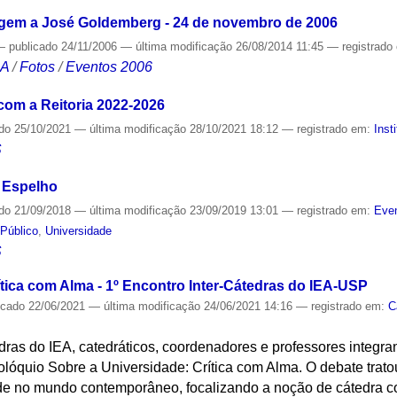
gem a José Goldemberg - 24 de novembro de 2006
—
publicado
24/11/2006
—
última modificação
26/08/2014 11:45
— registrado
CA
/
Fotos
/
Eventos 2006
om a Reitoria 2022-2026
ado
25/10/2021
—
última modificação
28/10/2021 18:12
— registrado em:
Inst
S
 Espelho
ado
21/09/2018
—
última modificação
23/09/2019 13:01
— registrado em:
Even
Público
,
Universidade
S
ítica com Alma - 1º Encontro Inter-Cátedras do IEA-USP
icado
22/06/2021
—
última modificação
24/06/2021 14:16
— registrado em:
C
dras do IEA, catedráticos, coordenadores e professores integra
 colóquio Sobre a Universidade: Crítica com Alma. O debate trato
de no mundo contemporâneo, focalizando a noção de cátedra co