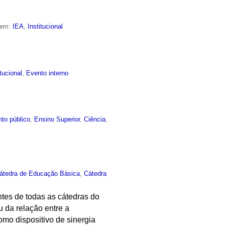
 em:
IEA
,
Institucional
itucional
,
Evento interno
to público
,
Ensino Superior
,
Ciência
,
átedra de Educação Básica
,
Cátedra
ntes de todas as cátedras do
u da relação entre a
mo dispositivo de sinergia