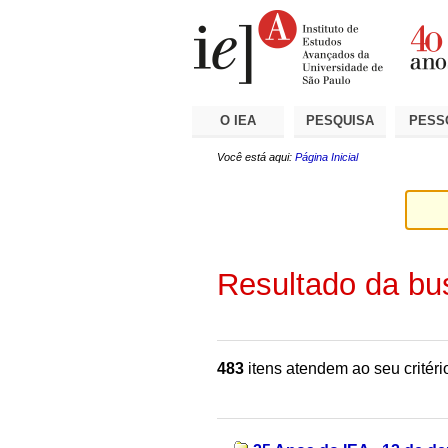
Ir
Ferramentas
Seções
para
Pessoais
o
conteúdo.
|
Ir
para
a
O IEA
PESQUISA
PESS
navegação
Você está aqui:
Página Inicial
Resultado da bu
483
itens atendem ao seu critéri