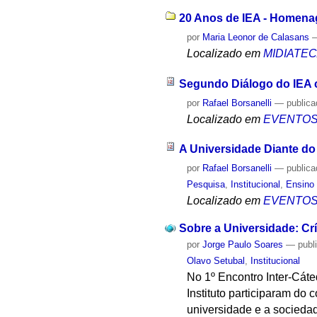
20 Anos de IEA - Homena
por
Maria Leonor de Calasans
Localizado em
MIDIATE
Segundo Diálogo do IEA c
por
Rafael Borsanelli
—
public
Localizado em
EVENTO
A Universidade Diante do
por
Rafael Borsanelli
—
public
Pesquisa
,
Institucional
,
Ensino 
Localizado em
EVENTO
Sobre a Universidade: Cr
por
Jorge Paulo Soares
—
publ
Olavo Setubal
,
Institucional
No 1º Encontro Inter-Cáte
Instituto participaram do
universidade e a socieda