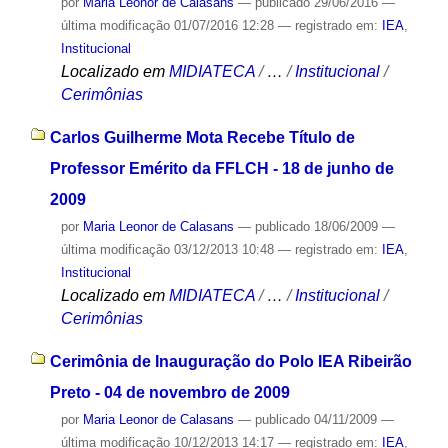
por
Maria Leonor de Calasans
—
publicado
29/06/2016
—
última modificação
01/07/2016 12:28
— registrado em:
IEA
,
Institucional
Localizado em
MIDIATECA
/
…
/
Institucional
/
Cerimônias
Carlos Guilherme Mota Recebe Título de
Professor Emérito da FFLCH - 18 de junho de
2009
por
Maria Leonor de Calasans
—
publicado
18/06/2009
—
última modificação
03/12/2013 10:48
— registrado em:
IEA
,
Institucional
Localizado em
MIDIATECA
/
…
/
Institucional
/
Cerimônias
Cerimônia de Inauguração do Polo IEA Ribeirão
Preto - 04 de novembro de 2009
por
Maria Leonor de Calasans
—
publicado
04/11/2009
—
última modificação
10/12/2013 14:17
— registrado em:
IEA
,