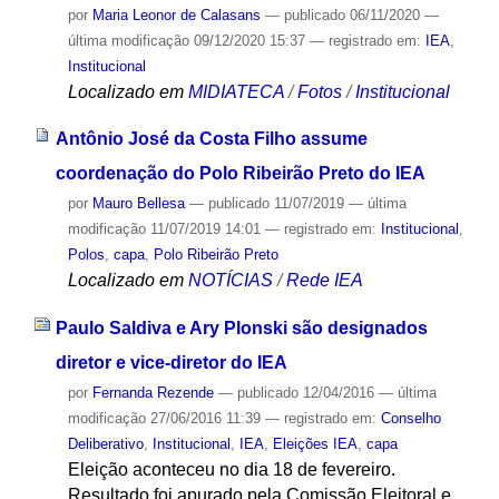
por
Maria Leonor de Calasans
—
publicado
06/11/2020
—
última modificação
09/12/2020 15:37
— registrado em:
IEA
,
Institucional
Localizado em
MIDIATECA
/
Fotos
/
Institucional
Antônio José da Costa Filho assume
coordenação do Polo Ribeirão Preto do IEA
por
Mauro Bellesa
—
publicado
11/07/2019
—
última
modificação
11/07/2019 14:01
— registrado em:
Institucional
,
Polos
,
capa
,
Polo Ribeirão Preto
Localizado em
NOTÍCIAS
/
Rede IEA
Paulo Saldiva e Ary Plonski são designados
diretor e vice-diretor do IEA
por
Fernanda Rezende
—
publicado
12/04/2016
—
última
modificação
27/06/2016 11:39
— registrado em:
Conselho
Deliberativo
,
Institucional
,
IEA
,
Eleições IEA
,
capa
Eleição aconteceu no dia 18 de fevereiro.
Resultado foi apurado pela Comissão Eleitoral e