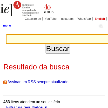
Ir
Ferramentas
Seções
para
Pessoais
o
conteúdo.
|
Cadastre-se
YouTube
Instagram
WhatsApp
English
Ir
para
menu
a
navegação
Resultado da busca
Assinar um RSS sempre atualizado.
483
itens atendem ao seu critério.
Filtrar os resultados