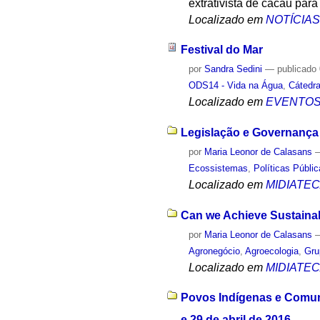
extrativista de cacau par
Localizado em
NOTÍCIA
Festival do Mar
por
Sandra Sedini
—
publicado
ODS14 - Vida na Água
,
Cátedr
Localizado em
EVENTO
Legislação e Governança 
por
Maria Leonor de Calasans
Ecossistemas
,
Políticas Públi
Localizado em
MIDIATE
Can we Achieve Sustainab
por
Maria Leonor de Calasans
Agronegócio
,
Agroecologia
,
Gru
Localizado em
MIDIATE
Povos Indígenas e Comuni
e 29 de abril de 2016