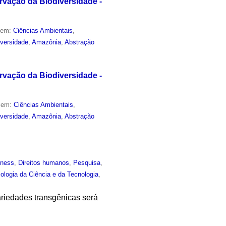
ervação da Biodiversidade -
o em:
Ciências Ambientais
,
iversidade
,
Amazônia
,
Abstração
ervação da Biodiversidade -
o em:
Ciências Ambientais
,
iversidade
,
Amazônia
,
Abstração
iness
,
Direitos humanos
,
Pesquisa
,
iologia da Ciência e da Tecnologia
,
ariedades transgênicas será