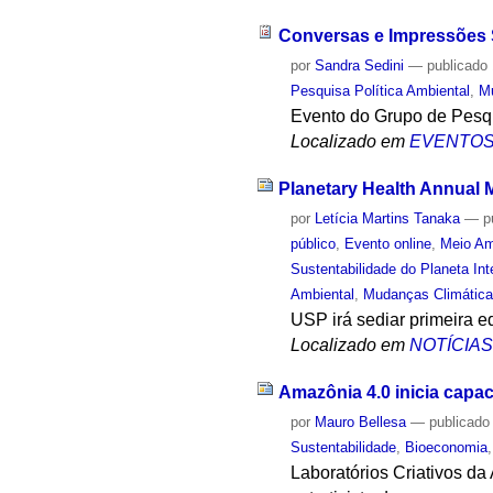
Conversas e Impressões S
por
Sandra Sedini
—
publicado
Pesquisa Política Ambiental
,
M
Evento do Grupo de Pesqu
Localizado em
EVENTO
Planetary Health Annual M
por
Letícia Martins Tanaka
—
p
público
,
Evento online
,
Meio Am
Sustentabilidade do Planeta I
Ambiental
,
Mudanças Climátic
USP irá sediar primeira e
Localizado em
NOTÍCIA
Amazônia 4.0 inicia capa
por
Mauro Bellesa
—
publicado
Sustentabilidade
,
Bioeconomia
Laboratórios Criativos d