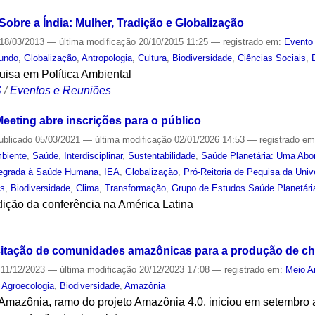
obre a Índia: Mulher, Tradição e Globalização
18/03/2013
—
última modificação
20/10/2015 11:25
— registrado em:
Evento 
undo
,
Globalização
,
Antropologia
,
Cultura
,
Biodiversidade
,
Ciências Sociais
,
isa em Política Ambiental
S
/
Eventos e Reuniões
eeting abre inscrições para o público
ublicado
05/03/2021
—
última modificação
02/01/2026 14:53
— registrado e
biente
,
Saúde
,
Interdisciplinar
,
Sustentabilidade
,
Saúde Planetária: Uma Abor
ntegrada à Saúde Humana
,
IEA
,
Globalização
,
Pró-Reitoria de Pequisa da Uni
as
,
Biodiversidade
,
Clima
,
Transformação
,
Grupo de Estudos Saúde Planetári
dição da conferência na América Latina
S
citação de comunidades amazônicas para a produção de ch
11/12/2023
—
última modificação
20/12/2023 17:08
— registrado em:
Meio A
,
Agroecologia
,
Biodiversidade
,
Amazônia
a Amazônia, ramo do projeto Amazônia 4.0, iniciou em setembr