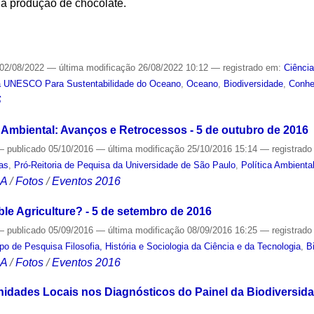
a a produção de chocolate.
S
02/08/2022
—
última modificação
26/08/2022 10:12
— registrado em:
Ciênci
a UNESCO Para Sustentabilidade do Oceano
,
Oceano
,
Biodiversidade
,
Conhe
S
Ambiental: Avanços e Retrocessos - 5 de outubro de 2016
—
publicado
05/10/2016
—
última modificação
25/10/2016 15:14
— registrad
cas
,
Pró-Reitoria de Pequisa da Universidade de São Paulo
,
Política Ambienta
CA
/
Fotos
/
Eventos 2016
le Agriculture? - 5 de setembro de 2016
—
publicado
05/09/2016
—
última modificação
08/09/2016 16:25
— registrad
po de Pesquisa Filosofia, História e Sociologia da Ciência e da Tecnologia
,
B
CA
/
Fotos
/
Eventos 2016
dades Locais nos Diagnósticos do Painel da Biodiversida