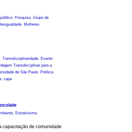
público
,
Pesquisa
,
Grupo de
Desigualdade
,
Mulheres
m:
Transdisciplinaridade
,
Evento
dagem Transdisciplinar para a
versidade de São Paulo
,
Política
a
,
capa
ocolate
mbiente
,
Extrativismo
,
o a capacitação de comunidade