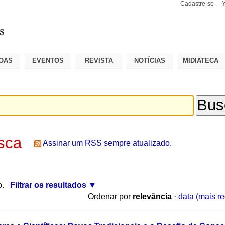
Cadastre-se
Busca
Busca
Avançad
OAS
EVENTOS
REVISTA
NOTÍCIAS
MIDIATECA
sca
Assinar um RSS sempre atualizado.
o.
Filtrar os resultados
Ordenar por
relevância
·
data (mais re