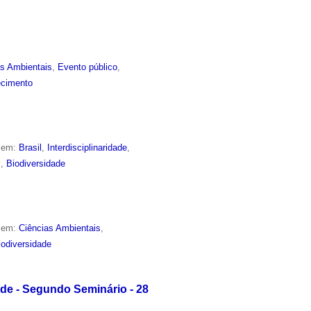
as Ambientais
,
Evento público
,
cimento
o em:
Brasil
,
Interdisciplinaridade
,
l
,
Biodiversidade
o em:
Ciências Ambientais
,
iodiversidade
de - Segundo Seminário - 28