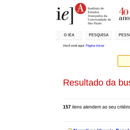
Ir
Ferramentas
Seções
para
Pessoais
o
conteúdo.
|
Ir
para
a
O IEA
PESQUISA
PESS
navegação
Você está aqui:
Página Inicial
Resultado da bu
157
itens atendem ao seu critéri