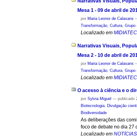
Narrativas Visuais, Popul
Mesa 1 - 09 de abril de 20
por
Maria Leonor de Calasans
Transformação
,
Cultura
,
Grupo 
Localizado em
MIDIATE
Narrativas Visuais, Popul
Mesa 2 - 10 de abril de 20
por
Maria Leonor de Calasans
Transformação
,
Cultura
,
Grupo 
Localizado em
MIDIATE
O acesso à ciência e o di
por
Sylvia Miguel
—
publicado
2
Biotecnologia
,
Divulgação cient
Biodiversidade
As deliberações das comi
foco de debate no dia 27 
Localizado em
NOTÍCIA