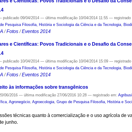
ares e Científicas: Povos Tradicionais e o Desafio da Cons
14
—
publicado
09/04/2014
—
última modificação
10/04/2014 11:55
— registrad
de Pesquisa Filosofia, História e Sociologia da Ciência e da Tecnologia
,
Biod
CA
/
Fotos
/
Eventos 2014
ares e Científicas: Povos Tradicionais e o Desafio da Cons
14
—
publicado
10/04/2014
—
última modificação
10/04/2014 15:09
— registrad
de Pesquisa Filosofia, História e Sociologia da Ciência e da Tecnologia
,
Biod
CA
/
Fotos
/
Eventos 2014
reito às informações sobre transgênicos
0/06/2016
—
última modificação
27/06/2016 10:28
— registrado em:
Agribus
ífica
,
Agronegócio
,
Agroecologia
,
Grupo de Pesquisa Filosofia, História e Soc
ssões técnicas quanto à comercialização e o uso agrícola de v
de junho.
S