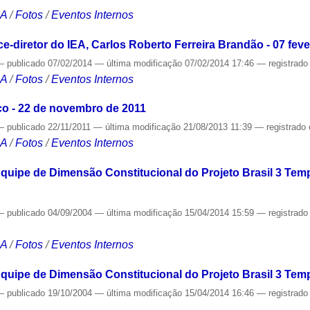
CA
/
Fotos
/
Eventos Internos
-diretor do IEA, Carlos Roberto Ferreira Brandão - 07 feve
—
publicado
07/02/2014
—
última modificação
07/02/2014 17:46
— registrad
CA
/
Fotos
/
Eventos Internos
o - 22 de novembro de 2011
—
publicado
22/11/2011
—
última modificação
21/08/2013 11:39
— registrado
CA
/
Fotos
/
Eventos Internos
quipe de Dimensão Constitucional do Projeto Brasil 3 Tem
—
publicado
04/09/2004
—
última modificação
15/04/2014 15:59
— registrad
CA
/
Fotos
/
Eventos Internos
quipe de Dimensão Constitucional do Projeto Brasil 3 Temp
—
publicado
19/10/2004
—
última modificação
15/04/2014 16:46
— registrad