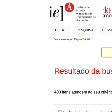
Ir
Ferramentas
Seções
para
Pessoais
o
conteúdo.
|
Ir
para
a
O IEA
PESQUISA
PESS
navegação
Você está aqui:
Página Inicial
Resultado da bu
483
itens atendem ao seu critéri