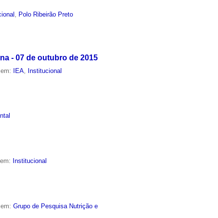
cional
,
Polo Ribeirão Preto
a - 07 de outubro de 2015
o em:
IEA
,
Institucional
ntal
o em:
Institucional
o em:
Grupo de Pesquisa Nutrição e