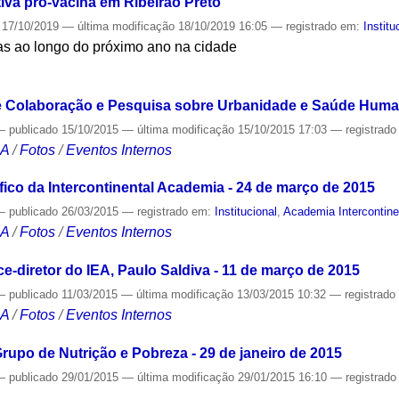
ativa pró-vacina em Ribeirão Preto
17/10/2019
—
última modificação
18/10/2019 16:05
— registrado em:
Institu
s ao longo do próximo ano na cidade
S
e Colaboração e Pesquisa sobre Urbanidade e Saúde Human
—
publicado
15/10/2015
—
última modificação
15/10/2015 17:03
— registrad
CA
/
Fotos
/
Eventos Internos
ico da Intercontinental Academia - 24 de março de 2015
—
publicado
26/03/2015
— registrado em:
Institucional
,
Academia Intercontine
CA
/
Fotos
/
Eventos Internos
-diretor do IEA, Paulo Saldiva - 11 de março de 2015
—
publicado
11/03/2015
—
última modificação
13/03/2015 10:32
— registrad
CA
/
Fotos
/
Eventos Internos
rupo de Nutrição e Pobreza - 29 de janeiro de 2015
—
publicado
29/01/2015
—
última modificação
29/01/2015 16:10
— registrad