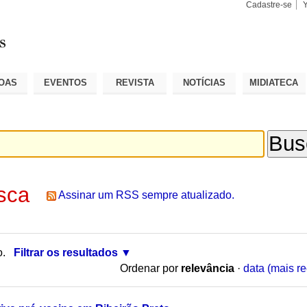
Cadastre-se
Busca
Busca
Avançad
OAS
EVENTOS
REVISTA
NOTÍCIAS
MIDIATECA
sca
Assinar um RSS sempre atualizado.
o.
Filtrar os resultados
Ordenar por
relevância
·
data (mais re