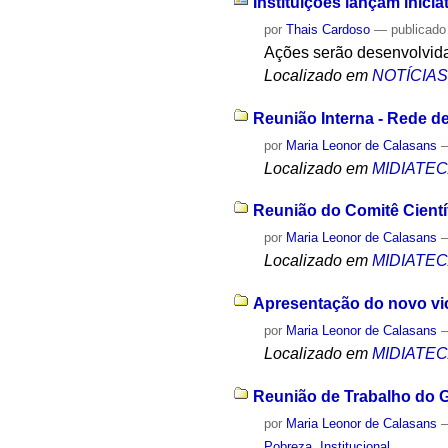
Instituições lançam inici
por
Thais Cardoso
—
publicado
Ações serão desenvolvida
Localizado em
NOTÍCIA
Reunião Interna - Rede d
por
Maria Leonor de Calasans
Localizado em
MIDIATE
Reunião do Comitê Científ
por
Maria Leonor de Calasans
Localizado em
MIDIATE
Apresentação do novo vice
por
Maria Leonor de Calasans
Localizado em
MIDIATE
Reunião de Trabalho do G
por
Maria Leonor de Calasans
Pobreza
,
Institucional