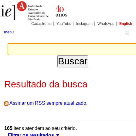
Ir
Ferramentas
Seções
para
Pessoais
o
conteúdo.
|
Cadastre-se
YouTube
Instagram
WhatsApp
English
Ir
para
menu
a
navegação
Resultado da busca
Assinar um RSS sempre atualizado.
165
itens atendem ao seu critério.
Filtrar os resultados