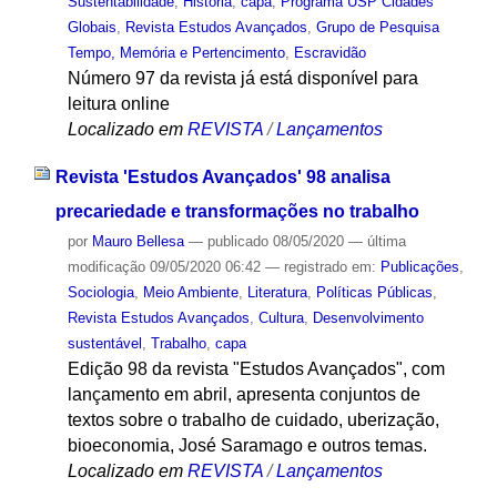
Sustentabilidade
,
História
,
capa
,
Programa USP Cidades
Globais
,
Revista Estudos Avançados
,
Grupo de Pesquisa
Tempo, Memória e Pertencimento
,
Escravidão
Número 97 da revista já está disponível para
leitura online
Localizado em
REVISTA
/
Lançamentos
Revista 'Estudos Avançados' 98 analisa
precariedade e transformações no trabalho
por
Mauro Bellesa
—
publicado
08/05/2020
—
última
modificação
09/05/2020 06:42
— registrado em:
Publicações
,
Sociologia
,
Meio Ambiente
,
Literatura
,
Políticas Públicas
,
Revista Estudos Avançados
,
Cultura
,
Desenvolvimento
sustentável
,
Trabalho
,
capa
Edição 98 da revista "Estudos Avançados", com
lançamento em abril, apresenta conjuntos de
textos sobre o trabalho de cuidado, uberização,
bioeconomia, José Saramago e outros temas.
Localizado em
REVISTA
/
Lançamentos