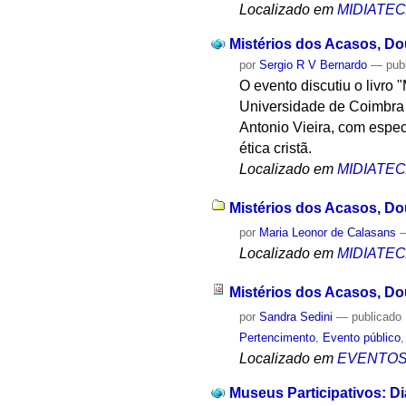
Localizado em
MIDIATE
Mistérios dos Acasos, Do
por
Sergio R V Bernardo
—
pub
O evento discutiu o livro 
Universidade de Coimbra 
Antonio Vieira, com espec
ética cristã.
Localizado em
MIDIATE
Mistérios dos Acasos, Dou
por
Maria Leonor de Calasans
Localizado em
MIDIATE
Mistérios dos Acasos, Do
por
Sandra Sedini
—
publicado
Pertencimento
,
Evento público
Localizado em
EVENTO
Museus Participativos: 