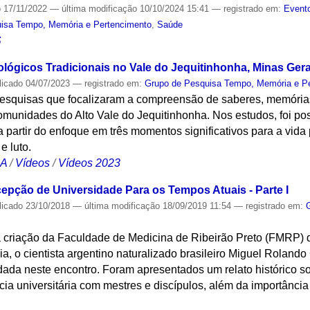
o
17/11/2022
—
última modificação
10/10/2024 15:41
— registrado em:
Evento
isa Tempo, Memória e Pertencimento
,
Saúde
S
lógicos Tradicionais no Vale do Jequitinhonha, Minas Gera
licado
04/07/2023
— registrado em:
Grupo de Pesquisa Tempo, Memória e P
esquisas que focalizaram a compreensão de saberes, memórias,
munidades do Alto Vale do Jequitinhonha. Nos estudos, foi po
a partir do enfoque em três momentos significativos para a vida
e luto.
CA
/
Vídeos
/
Vídeos 2023
pção de Universidade Para os Tempos Atuais - Parte I
licado
23/10/2018
—
última modificação
18/09/2019 11:54
— registrado em:
 criação da Faculdade de Medicina de Ribeirão Preto (FMRP) 
a, o cientista argentino naturalizado brasileiro Miguel Roland
ada neste encontro. Foram apresentados um relato histórico s
 universitária com mestres e discípulos, além da importância e 