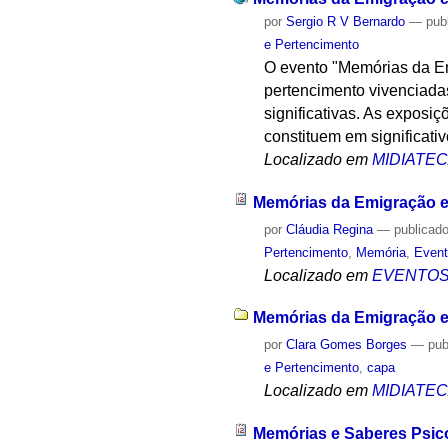
por
Sergio R V Bernardo
—
pub
e Pertencimento
O evento "Memórias da Em
pertencimento vivenciadas
significativas. As exposiç
constituem em significativo
Localizado em
MIDIATE
Memórias da Emigração e
por
Cláudia Regina
—
publicad
Pertencimento
,
Memória
,
Event
Localizado em
EVENTO
Memórias da Emigração e
por
Clara Gomes Borges
—
pub
e Pertencimento
,
capa
Localizado em
MIDIATE
Memórias e Saberes Psico