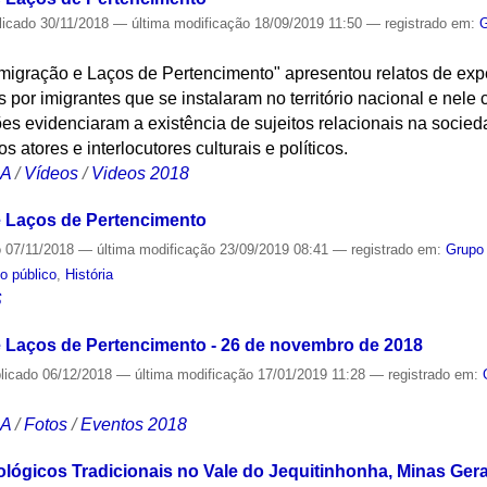
licado
30/11/2018
—
última modificação
18/09/2019 11:50
— registrado em:
G
igração e Laços de Pertencimento" apresentou relatos de expe
 por imigrantes que se instalaram no território nacional e nele 
ões evidenciaram a existência de sujeitos relacionais na socieda
s atores e interlocutores culturais e políticos.
CA
/
Vídeos
/
Videos 2018
 Laços de Pertencimento
o
07/11/2018
—
última modificação
23/09/2019 08:41
— registrado em:
Grupo
o público
,
História
S
 Laços de Pertencimento - 26 de novembro de 2018
licado
06/12/2018
—
última modificação
17/01/2019 11:28
— registrado em:
CA
/
Fotos
/
Eventos 2018
lógicos Tradicionais no Vale do Jequitinhonha, Minas Gera