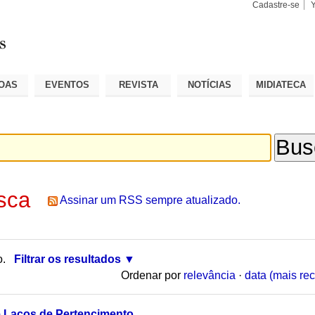
Cadastre-se
Busca
Busca
Avançad
OAS
EVENTOS
REVISTA
NOTÍCIAS
MIDIATECA
sca
Assinar um RSS sempre atualizado.
o.
Filtrar os resultados
Ordenar por
relevância
·
data (mais rec
 Laços de Pertencimento