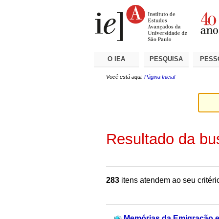
Ir
Ferramentas
Seções
para
Pessoais
o
conteúdo.
|
Ir
para
a
O IEA
PESQUISA
PESS
navegação
Você está aqui:
Página Inicial
Resultado da bu
283
itens atendem ao seu critéri
Memórias da Emigração e