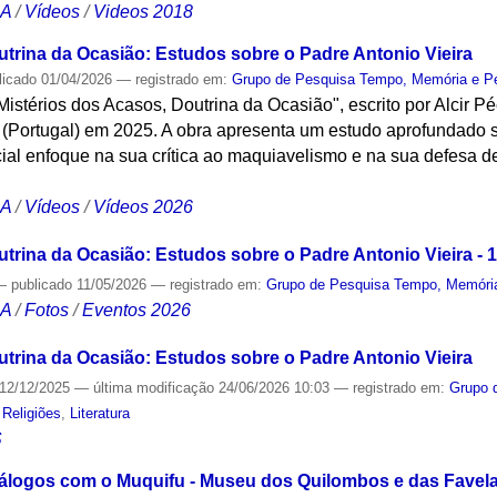
CA
/
Vídeos
/
Videos 2018
utrina da Ocasião: Estudos sobre o Padre Antonio Vieira
licado
01/04/2026
— registrado em:
Grupo de Pesquisa Tempo, Memória e P
"Mistérios dos Acasos, Doutrina da Ocasião", escrito por Alcir P
(Portugal) em 2025. A obra apresenta um estudo aprofundado s
ial enfoque na sua crítica ao maquiavelismo e na sua defesa de
CA
/
Vídeos
/
Vídeos 2026
trina da Ocasião: Estudos sobre o Padre Antonio Vieira - 
—
publicado
11/05/2026
— registrado em:
Grupo de Pesquisa Tempo, Memória
CA
/
Fotos
/
Eventos 2026
utrina da Ocasião: Estudos sobre o Padre Antonio Vieira
12/12/2025
—
última modificação
24/06/2026 10:03
— registrado em:
Grupo 
,
Religiões
,
Literatura
S
Diálogos com o Muquifu - Museu dos Quilombos e das Fave