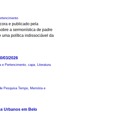
ertencimento
écora e publicado pela
obre a sermonística de padre
 uma política indissociável da
10/03/2026
 e Pertencimento
,
capa
,
Literatura
de Pesquisa Tempo, Memória e
las Urbanos em Belo