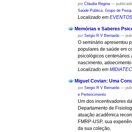
por
Cláudia Regina
—
publicad
Saúde Pública
,
Grupo de Pesqu
Localizado em
EVENTO
Memórias e Saberes Psico
por
Sergio R V Bernardo
—
pub
O seminário apresentou p
populares de saúde em co
psicológicos centenários 
nascimento, adoecimento 
Localizado em
MIDIATE
Miguel Covian: Uma Conce
por
Sergio R V Bernardo
—
pub
e Pertencimento
Um dos incentivadores da
Departamento de Fisiologi
atuação acadêmica record
FMRP-USP, sua experiência
da sua coleção.