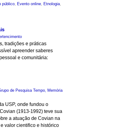
 público
,
Evento online
,
Etnologia
,
is
ertencimento
 tradições e práticas
ssível apreender saberes
 pessoal e comunitária:
Grupo de Pesquisa Tempo, Memória
da USP, onde fundou o
o Covian (1913-1992) teve sua
obre a atuação de Covian na
valor cientifico e histórico