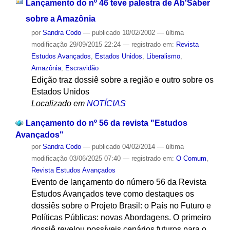
Lançamento do nº 46 teve palestra de Ab'Sáber
sobre a Amazônia
por
Sandra Codo
—
publicado
10/02/2002
—
última
modificação
29/09/2015 22:24
— registrado em:
Revista
Estudos Avançados
,
Estados Unidos
,
Liberalismo
,
Amazônia
,
Escravidão
Edição traz dossiê sobre a região e outro sobre os
Estados Unidos
Localizado em
NOTÍCIAS
Lançamento do nº 56 da revista "Estudos
Avançados"
por
Sandra Codo
—
publicado
04/02/2014
—
última
modificação
03/06/2025 07:40
— registrado em:
O Comum
,
Revista Estudos Avançados
Evento de lançamento do número 56 da Revista
Estudos Avançados teve como destaques os
dossiês sobre o Projeto Brasil: o País no Futuro e
Políticas Públicas: novas Abordagens. O primeiro
dossiê revelou possíveis cenários futuros para o