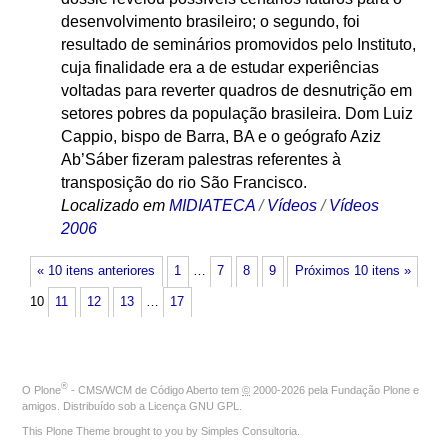
desenvolvimento brasileiro; o segundo, foi
resultado de seminários promovidos pelo Instituto,
cuja finalidade era a de estudar experiências
voltadas para reverter quadros de desnutrição em
setores pobres da população brasileira. Dom Luiz
Cappio, bispo de Barra, BA e o geógrafo Aziz
Ab’Sáber fizeram palestras referentes à
transposição do rio São Francisco.
Localizado em
MIDIATECA
/
Vídeos
/
Vídeos
2006
« 10 itens anteriores
1
…
7
8
9
Próximos 10 itens »
10
11
12
13
…
17
®
O
Plone
- CMS/WCM de Código Aberto
tem
©
2000-2026 pela
Fundação Plone
e
amigos. Distribuído sob a
Licença GNU GPL
.
This Plone Theme brought to you by
Simples Consultoria
.