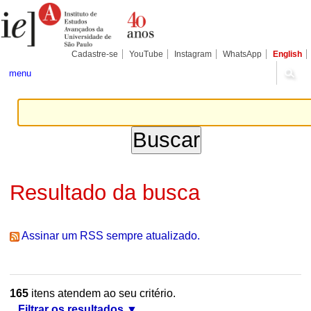
Ir
Ferramentas
Seções
para
Pessoais
o
conteúdo.
|
Cadastre-se
YouTube
Instagram
WhatsApp
English
Ir
para
menu
a
navegação
Resultado da busca
Assinar um RSS sempre atualizado.
165
itens atendem ao seu critério.
Filtrar os resultados