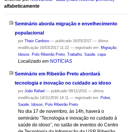
alfabeticamente
Seminário aborda migração e envelhecimento
populacional
por
Thais Cardoso
—
publicado
16/03/2017
—
última
modificação
16/03/2017 11:22
— registrado em:
Migração
,
Idosos
,
Polo Ribeirão Preto
,
Trabalho
,
Saúde
,
capa
Localizado em
NOTÍCIAS
Seminário em Ribeirão Preto abordará
tecnologia e inovação no cuidado ao idoso
por
João Rafael
—
publicado
09/11/2016
—
última
modificação
14/11/2016 14:11
— registrado em:
Polos
,
Saúde
,
Idosos
,
Polo Ribeirão Preto
No dia 17 de novembro, às 14h, haverá o
seminário "Tecnologia e inovação no cuidado à
saúde do idoso", no salão de eventos do Centro
de Tecnologia da Informação da USP Ribeirão