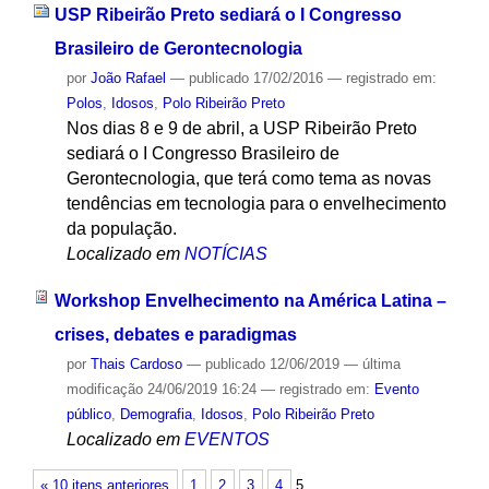
USP Ribeirão Preto sediará o I Congresso
Brasileiro de Gerontecnologia
por
João Rafael
—
publicado
17/02/2016
— registrado em:
Polos
,
Idosos
,
Polo Ribeirão Preto
Nos dias 8 e 9 de abril, a USP Ribeirão Preto
sediará o I Congresso Brasileiro de
Gerontecnologia, que terá como tema as novas
tendências em tecnologia para o envelhecimento
da população.
Localizado em
NOTÍCIAS
Workshop Envelhecimento na América Latina –
crises, debates e paradigmas
por
Thais Cardoso
—
publicado
12/06/2019
—
última
modificação
24/06/2019 16:24
— registrado em:
Evento
público
,
Demografia
,
Idosos
,
Polo Ribeirão Preto
Localizado em
EVENTOS
« 10 itens anteriores
1
2
3
4
5