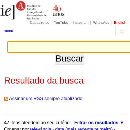
Ir
Ferramentas
Seções
para
Pessoais
o
conteúdo.
|
Cadastre-se
YouTube
Instagram
WhatsApp
English
Ir
para
menu
a
navegação
Resultado da busca
Assinar um RSS sempre atualizado.
47
itens atendem ao seu critério.
Filtrar os resultados
Ordenar por
relevância
·
data (mais recente primeiro)
·