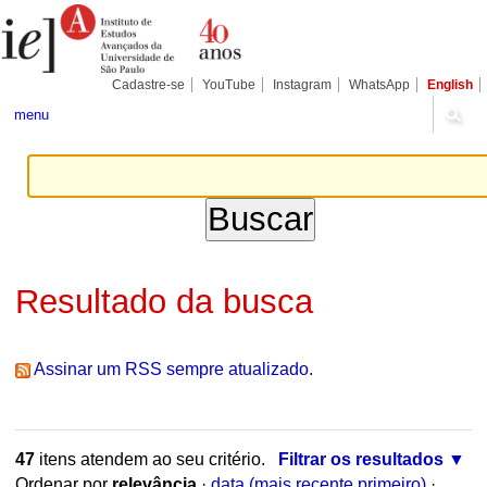
Ir
Ferramentas
Seções
para
Pessoais
o
conteúdo.
|
Cadastre-se
YouTube
Instagram
WhatsApp
English
Ir
para
menu
a
navegação
Resultado da busca
Assinar um RSS sempre atualizado.
47
itens atendem ao seu critério.
Filtrar os resultados
Ordenar por
relevância
·
data (mais recente primeiro)
·