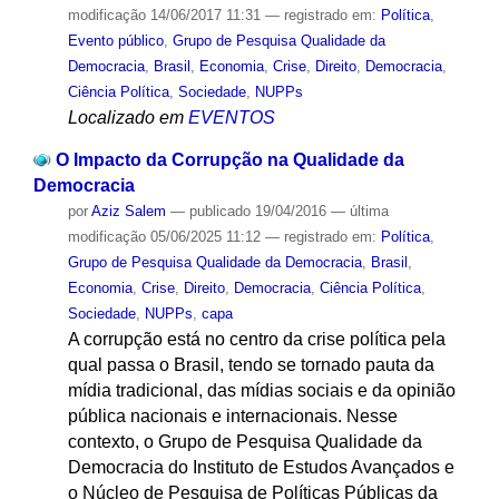
modificação
14/06/2017 11:31
— registrado em:
Política
,
Evento público
,
Grupo de Pesquisa Qualidade da
Democracia
,
Brasil
,
Economia
,
Crise
,
Direito
,
Democracia
,
Ciência Política
,
Sociedade
,
NUPPs
Localizado em
EVENTOS
O Impacto da Corrupção na Qualidade da
Democracia
por
Aziz Salem
—
publicado
19/04/2016
—
última
modificação
05/06/2025 11:12
— registrado em:
Política
,
Grupo de Pesquisa Qualidade da Democracia
,
Brasil
,
Economia
,
Crise
,
Direito
,
Democracia
,
Ciência Política
,
Sociedade
,
NUPPs
,
capa
A corrupção está no centro da crise política pela
qual passa o Brasil, tendo se tornado pauta da
mídia tradicional, das mídias sociais e da opinião
pública nacionais e internacionais. Nesse
contexto, o Grupo de Pesquisa Qualidade da
Democracia do Instituto de Estudos Avançados e
o Núcleo de Pesquisa de Políticas Públicas da