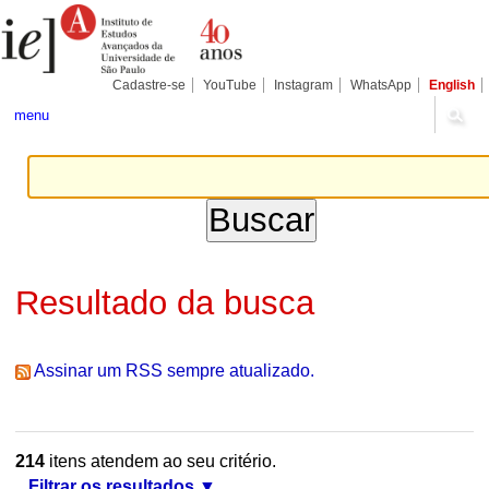
Ir
Ferramentas
Seções
para
Pessoais
o
conteúdo.
|
Cadastre-se
YouTube
Instagram
WhatsApp
English
Ir
para
menu
a
navegação
Resultado da busca
Assinar um RSS sempre atualizado.
214
itens atendem ao seu critério.
Filtrar os resultados