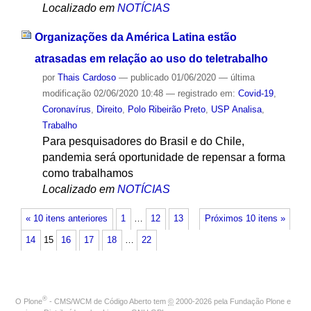
Localizado em
NOTÍCIAS
Organizações da América Latina estão
atrasadas em relação ao uso do teletrabalho
por
Thais Cardoso
—
publicado
01/06/2020
—
última
modificação
02/06/2020 10:48
— registrado em:
Covid-19
,
Coronavírus
,
Direito
,
Polo Ribeirão Preto
,
USP Analisa
,
Trabalho
Para pesquisadores do Brasil e do Chile,
pandemia será oportunidade de repensar a forma
como trabalhamos
Localizado em
NOTÍCIAS
« 10 itens anteriores
1
…
12
13
Próximos 10 itens »
14
15
16
17
18
…
22
®
O
Plone
- CMS/WCM de Código Aberto
tem
©
2000-2026 pela
Fundação Plone
e