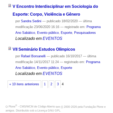
V Encontro Interdisciplinar em Sociologia do
Esporte: Corpo, Violência e Gênero
por
Sandra Sedini
—
publicado
18/02/2020
—
última
modificação
23/06/2020 16:16
— registrado em:
Programa
Ano Sabático
,
Evento público
,
Esporte
,
Pesquisadores
Localizado em
EVENTOS
VII Seminário Estudos Olímpicos
por
Rafael Borsanelli
—
publicado
16/10/2017
—
última
modificação
14/11/2017 11:24
— registrado em:
Programa
Ano Sabático
,
Evento público
,
Esporte
Localizado em
EVENTOS
« 10 itens anteriores
1
2
3
4
®
O
Plone
- CMS/WCM de Código Aberto
tem
©
2000-2026 pela
Fundação Plone
e
amigos. Distribuído sob a
Licença GNU GPL
.