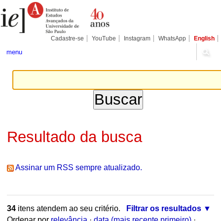
Ir
Ferramentas
Seções
para
Pessoais
o
conteúdo.
|
Cadastre-se
YouTube
Instagram
WhatsApp
English
Ir
para
menu
a
navegação
Resultado da busca
Assinar um RSS sempre atualizado.
34
itens atendem ao seu critério.
Filtrar os resultados
Ordenar por
relevância
·
data (mais recente primeiro)
·