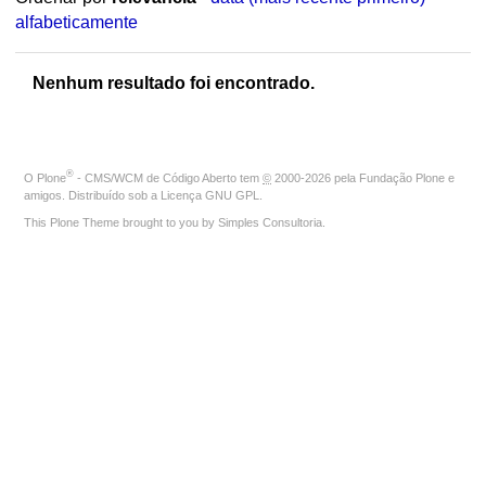
alfabeticamente
Nenhum resultado foi encontrado.
®
O
Plone
- CMS/WCM de Código Aberto
tem
©
2000-2026 pela
Fundação Plone
e
amigos. Distribuído sob a
Licença GNU GPL
.
This Plone Theme brought to you by
Simples Consultoria
.