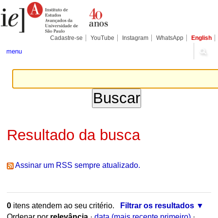
Ir
Ferramentas
para
Pessoais
o
conteúdo.
|
Cadastre-se
YouTube
Instagram
WhatsApp
English
Ir
para
menu
a
navegação
Resultado da busca
Assinar um RSS sempre atualizado.
0
itens atendem ao seu critério.
Filtrar os resultados
Ordenar por
relevância
·
data (mais recente primeiro)
·