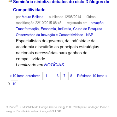
Seminário sintetiza debates do ciclo Diálogos de
Competitividade
por
Mauro Bellesa
—
publicado
12/08/2014
—
última
modificação
22/10/2015 08:46
— registrado em:
Inovação
,
Transformação
,
Economia
,
Indústria
,
Grupo de Pesquisa
Observatório da Inovação e Competitividade - NAP
Especialistas do governo, da indústria e da
academia discutirão as principais estratégias
nacionais necessárias para ganhos de
competitividade.
Localizado em
NOTÍCIAS
« 10 itens anteriores
1
…
6
7
8
Próximos 10 itens »
9
10
®
O
Plone
- CMS/WCM de Código Aberto
tem
©
2000-2026 pela
Fundação Plone
e
amigos. Distribuído sob a
Licença GNU GPL
.