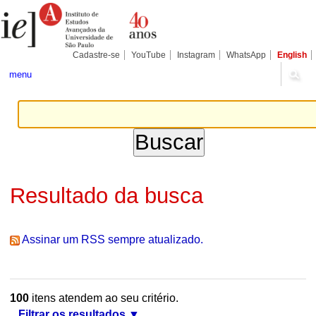
Ir
Ferramentas
Seções
para
Pessoais
o
conteúdo.
|
Cadastre-se
YouTube
Instagram
WhatsApp
English
Ir
para
menu
a
navegação
Resultado da busca
Assinar um RSS sempre atualizado.
100
itens atendem ao seu critério.
Filtrar os resultados