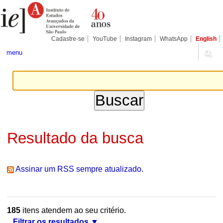
Ir
Ferramentas
Seções
para
Pessoais
o
conteúdo.
|
Cadastre-se
YouTube
Instagram
WhatsApp
English
Ir
para
menu
a
navegação
Resultado da busca
Assinar um RSS sempre atualizado.
185
itens atendem ao seu critério.
Filtrar os resultados