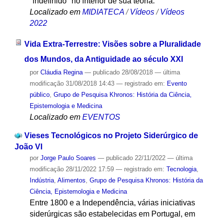
"indefinido" no interior de sua teoria.
Localizado em
MIDIATECA
/
Vídeos
/
Vídeos
2022
Vida Extra-Terrestre: Visões sobre a Pluralidade
dos Mundos, da Antiguidade ao século XXI
por
Cláudia Regina
—
publicado
28/08/2018
—
última
modificação
31/08/2018 14:43
— registrado em:
Evento
público
,
Grupo de Pesquisa Khronos: História da Ciência,
Epistemologia e Medicina
Localizado em
EVENTOS
Vieses Tecnológicos no Projeto Siderúrgico de
João VI
por
Jorge Paulo Soares
—
publicado
22/11/2022
—
última
modificação
28/11/2022 17:59
— registrado em:
Tecnologia
,
Indústria
,
Alimentos
,
Grupo de Pesquisa Khronos: História da
Ciência, Epistemologia e Medicina
Entre 1800 e a Independência, várias iniciativas
siderúrgicas são estabelecidas em Portugal, em