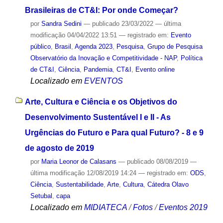
Brasileiras de CT&I: Por onde Começar?
por
Sandra Sedini
—
publicado
23/03/2022
—
última
modificação
04/04/2022 13:51
— registrado em:
Evento
público
,
Brasil
,
Agenda 2023
,
Pesquisa
,
Grupo de Pesquisa
Observatório da Inovação e Competitividade - NAP
,
Política
de CT&I
,
Ciência
,
Pandemia
,
CT&I
,
Evento online
Localizado em
EVENTOS
Arte, Cultura e Ciência e os Objetivos do
Desenvolvimento Sustentável I e II - As
Urgências do Futuro e Para qual Futuro? - 8 e 9
de agosto de 2019
por
Maria Leonor de Calasans
—
publicado
08/08/2019
—
última modificação
12/08/2019 14:24
— registrado em:
ODS
,
Ciência
,
Sustentabilidade
,
Arte
,
Cultura
,
Cátedra Olavo
Setubal
,
capa
Localizado em
MIDIATECA
/
Fotos
/
Eventos 2019