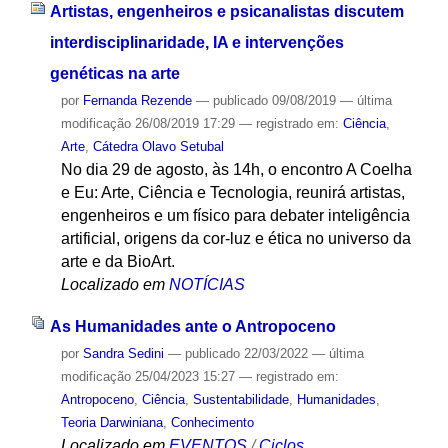
Artistas, engenheiros e psicanalistas discutem
interdisciplinaridade, IA e intervenções
genéticas na arte
por
Fernanda Rezende
—
publicado
09/08/2019
—
última
modificação
26/08/2019 17:29
— registrado em:
Ciência
,
Arte
,
Cátedra Olavo Setubal
No dia 29 de agosto, às 14h, o encontro A Coelha
e Eu: Arte, Ciência e Tecnologia, reunirá artistas,
engenheiros e um físico para debater inteligência
artificial, origens da cor-luz e ética no universo da
arte e da BioArt.
Localizado em
NOTÍCIAS
As Humanidades ante o Antropoceno
por
Sandra Sedini
—
publicado
22/03/2022
—
última
modificação
25/04/2023 15:27
— registrado em:
Antropoceno
,
Ciência
,
Sustentabilidade
,
Humanidades
,
Teoria Darwiniana
,
Conhecimento
Localizado em
EVENTOS
/
Ciclos