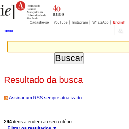
Ir
Ferramentas
Seções
para
Pessoais
o
conteúdo.
|
Cadastre-se
YouTube
Instagram
WhatsApp
English
Ir
para
menu
a
navegação
Resultado da busca
Assinar um RSS sempre atualizado.
294
itens atendem ao seu critério.
Filtrar os resultados