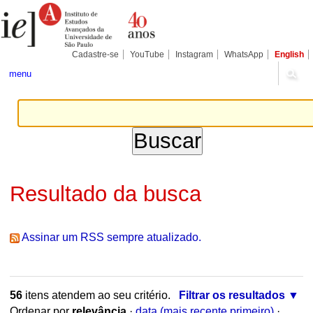
Ir
Ferramentas
Seções
para
Pessoais
o
conteúdo.
|
Cadastre-se
YouTube
Instagram
WhatsApp
English
Ir
para
menu
a
navegação
Resultado da busca
Assinar um RSS sempre atualizado.
56
itens atendem ao seu critério.
Filtrar os resultados
Ordenar por
relevância
·
data (mais recente primeiro)
·