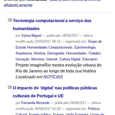
alfabeticamente
Tecnologia computacional a serviço das
humanidades
por
Sylvia Miguel
—
publicado
18/05/2017
—
última
modificação
23/05/2017 08:13
— registrado em:
Grupo de
Estudo Humanidades Computacionais
,
Epistemologia
,
Arquitetura
,
História
,
Demografia
,
Humanidades
,
Cidades
,
Inovação
,
Memória
,
Internet
,
Cultura Digital
,
Education
Projeto imagineRio mostra evolução urbana do
Rio de Janeiro ao longo de toda sua história
Localizado em
NOTÍCIAS
O impacto do 'digital' nas políticas públicas
culturais de Portugal e UE
por
Fernanda Rezende
—
publicado
28/08/2017
—
última
modificação
30/08/2017 16:29
— registrado em:
Política
Cultural
,
Evento público
,
Europa
,
União Europeia
,
Grupo de