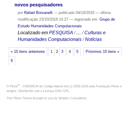
novos pesquisadores
por
Rafael Borsanelli
—
publicado
04/10/2018
—
última
modificação
23/10/2018 14:27
— registrado em:
Grupo de
Estudo Humanidades Computacionais
Localizado em
PESQUISA
/
…
/
Culturas e
Humanidades Computacionais
/
Notícias
« 10 itens anteriores
1
2
3
4
5
Próximos 10 itens »
6
®
O
Plone
- CMS/WCM de Código Aberto
tem
©
2000-2026 pela
Fundação Plone
e
amigos. Distribuído sob a
Licença GNU GPL
.
This Plone Theme brought to you by
Simples Consultoria
.