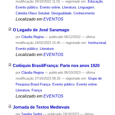
modificação
24/10/2022 11:02
— registrado em:
Educação
,
Evento público
,
Evento online
,
Literatura
,
Linguagem
,
Cátedra Olavo Setubal
,
Desigualdade
,
Conhecimento
Localizado em
EVENTOS
O Legado de José Saramago
por
Cláudia Regina
—
publicado
06/12/2022
—
última
modificação
24/02/2023 15:45
— registrado em:
Institucional
,
Evento público
,
Literatura
Localizado em
EVENTOS
Colóquio Brasil/França: Paris nos anos 1920
por
Cláudia Regina
—
publicado
06/10/2023
—
última
modificação
27/10/2023 09:26
— registrado em:
Grupo de
Pesquisa Brasil-França
,
Evento público
,
Evento online
,
Literatura
,
França
Localizado em
EVENTOS
Jornada de Textos Medievais
por
Sandra Sedini
—
publicado
19/10/2023
—
última