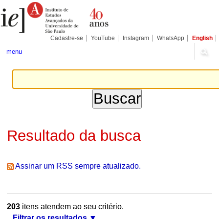
Ir
Ferramentas
Seções
para
Pessoais
o
conteúdo.
|
Cadastre-se
YouTube
Instagram
WhatsApp
English
Ir
para
menu
a
navegação
Resultado da busca
Assinar um RSS sempre atualizado.
203
itens atendem ao seu critério.
Filtrar os resultados