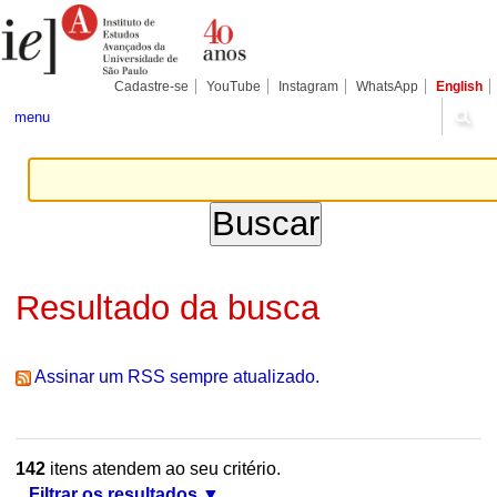
Ir
Ferramentas
Seções
para
Pessoais
o
conteúdo.
|
Cadastre-se
YouTube
Instagram
WhatsApp
English
Ir
para
menu
a
navegação
Resultado da busca
Assinar um RSS sempre atualizado.
142
itens atendem ao seu critério.
Filtrar os resultados