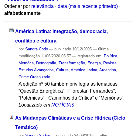
Ordenar por
relevância
·
data (mais recente primeiro)
·
alfabeticamente
América Latina: integração, democracia,
conflitos e cultura
por
Sandra Codo
—
publicado
10/12/2005
—
última
modificação
11/06/2020 05:57
— registrado em:
Política
,
Memória
,
Demografia
,
Transformação
,
Energia
,
Revista
Estudos Avançados
,
Cultura
,
América Latina
,
Argentina
,
Crime Organizado
A edição nº 50 também privilegia as temáticas
“Questão Energética”, “Florestan Fernandes”,
“Polêmicas”, “Caminhos da Crítica” e “Memórias”.
Localizado em
NOTÍCIAS
As Mudanças Climáticas e a Crise Hídrica (Ciclo
Temático)
por
Sandra Sedini
—
publicado
24/09/2015
—
última