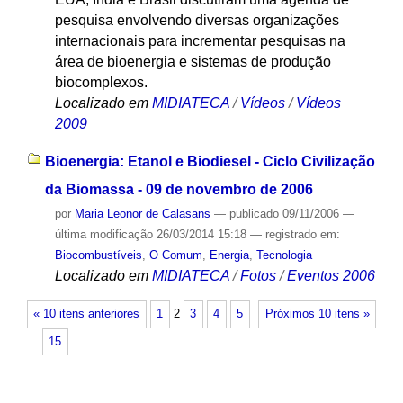
pesquisa envolvendo diversas organizações
internacionais para incrementar pesquisas na
área de bioenergia e sistemas de produção
biocomplexos.
Localizado em
MIDIATECA
/
Vídeos
/
Vídeos
2009
Bioenergia: Etanol e Biodiesel - Ciclo Civilização
da Biomassa - 09 de novembro de 2006
por
Maria Leonor de Calasans
—
publicado
09/11/2006
—
última modificação
26/03/2014 15:18
— registrado em:
Biocombustíveis
,
O Comum
,
Energia
,
Tecnologia
Localizado em
MIDIATECA
/
Fotos
/
Eventos 2006
« 10 itens anteriores
1
2
3
4
5
Próximos 10 itens »
…
15