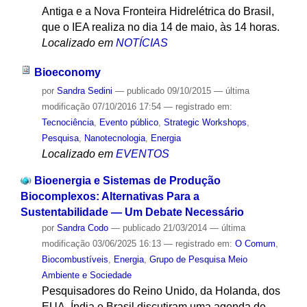
Antiga e a Nova Fronteira Hidrelétrica do Brasil,
que o IEA realiza no dia 14 de maio, às 14 horas.
Localizado em
NOTÍCIAS
Bioeconomy
por
Sandra Sedini
—
publicado
09/10/2015
—
última
modificação
07/10/2016 17:54
— registrado em:
Tecnociência
,
Evento público
,
Strategic Workshops
,
Pesquisa
,
Nanotecnologia
,
Energia
Localizado em
EVENTOS
Bioenergia e Sistemas de Produção
Biocomplexos: Alternativas Para a
Sustentabilidade — Um Debate Necessário
por
Sandra Codo
—
publicado
21/03/2014
—
última
modificação
03/06/2025 16:13
— registrado em:
O Comum
,
Biocombustíveis
,
Energia
,
Grupo de Pesquisa Meio
Ambiente e Sociedade
Pesquisadores do Reino Unido, da Holanda, dos
EUA, Índia e Brasil discutiram uma agenda de