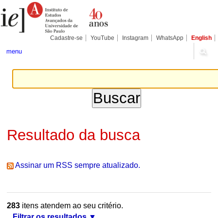
Ir
Ferramentas
Seções
para
Pessoais
o
conteúdo.
|
Cadastre-se
YouTube
Instagram
WhatsApp
English
Ir
para
menu
a
navegação
Resultado da busca
Assinar um RSS sempre atualizado.
283
itens atendem ao seu critério.
Filtrar os resultados