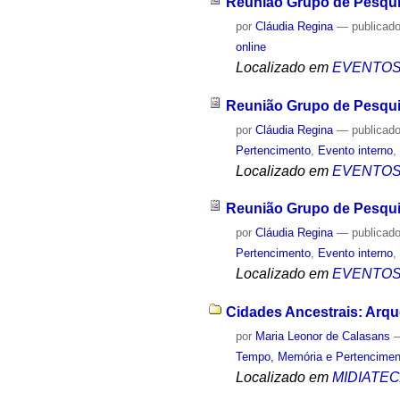
Reunião Grupo de Pesqui
por
Cláudia Regina
—
publicad
online
Localizado em
EVENTO
Reunião Grupo de Pesqui
por
Cláudia Regina
—
publicad
Pertencimento
,
Evento interno
Localizado em
EVENTO
Reunião Grupo de Pesqui
por
Cláudia Regina
—
publicad
Pertencimento
,
Evento interno
Localizado em
EVENTO
Cidades Ancestrais: Arqu
por
Maria Leonor de Calasans
Tempo, Memória e Pertencimen
Localizado em
MIDIATE