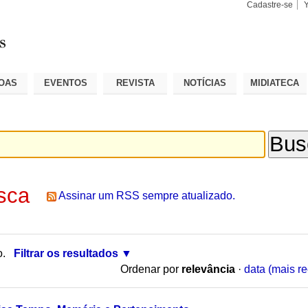
Cadastre-se
Busca
Busca
Avançad
OAS
EVENTOS
REVISTA
NOTÍCIAS
MIDIATECA
sca
Assinar um RSS sempre atualizado.
o.
Filtrar os resultados
Ordenar por
relevância
·
data (mais re