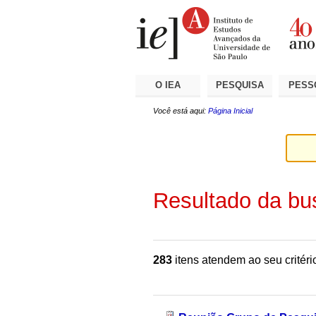
Ir
Ferramentas
Seções
para
Pessoais
o
conteúdo.
|
Ir
para
a
O IEA
PESQUISA
PESS
navegação
Você está aqui:
Página Inicial
Resultado da bu
283
itens atendem ao seu critéri