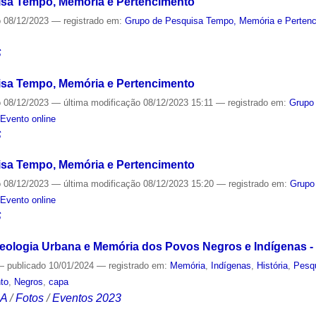
sa Tempo, Memória e Pertencimento
o
08/12/2023
— registrado em:
Grupo de Pesquisa Tempo, Memória e Perten
S
sa Tempo, Memória e Pertencimento
o
08/12/2023
—
última modificação
08/12/2023 15:11
— registrado em:
Grupo
,
Evento online
S
sa Tempo, Memória e Pertencimento
o
08/12/2023
—
última modificação
08/12/2023 15:20
— registrado em:
Grupo
,
Evento online
S
eologia Urbana e Memória dos Povos Negros e Indígenas - 
—
publicado
10/01/2024
— registrado em:
Memória
,
Indígenas
,
História
,
Pesq
to
,
Negros
,
capa
CA
/
Fotos
/
Eventos 2023