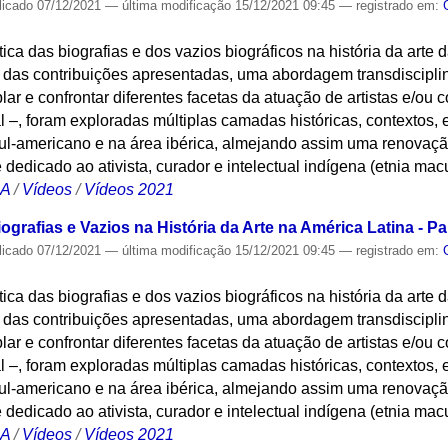
licado
07/12/2021
—
última modificação
15/12/2021 09:45
— registrado em:
ica das biografias e dos vazios biográficos na história da arte 
o das contribuições apresentadas, uma abordagem transdisciplina
lar e confrontar diferentes facetas da atuação de artistas e/ou 
l –, foram exploradas múltiplas camadas históricas, contextos, 
o sul-americano e na área ibérica, almejando assim uma renovaçã
 dedicado ao ativista, curador e intelectual indígena (etnia mac
CA
/
Vídeos
/
Vídeos 2021
rafias e Vazios na História da Arte na América Latina - Par
licado
07/12/2021
—
última modificação
15/12/2021 09:45
— registrado em:
ica das biografias e dos vazios biográficos na história da arte 
o das contribuições apresentadas, uma abordagem transdisciplina
lar e confrontar diferentes facetas da atuação de artistas e/ou 
l –, foram exploradas múltiplas camadas históricas, contextos, 
o sul-americano e na área ibérica, almejando assim uma renovaçã
 dedicado ao ativista, curador e intelectual indígena (etnia mac
CA
/
Vídeos
/
Vídeos 2021