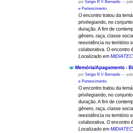
por
Sergio R V Bernardo
—
pub
e Pertencimento
O encontro tratou da temát
privilegiando, no conjunt
duração. A fim de contemp
gênero, raça, classe socia
reexistência no territóri
colaborativa. O encontro é
Localizado em
MIDIATE
Memória/Apagamento - Biog
por
Sergio R V Bernardo
—
pub
e Pertencimento
O encontro tratou da temát
privilegiando, no conjunt
duração. A fim de contemp
gênero, raça, classe socia
reexistência no territóri
colaborativa. O encontro é
Localizado em
MIDIATE