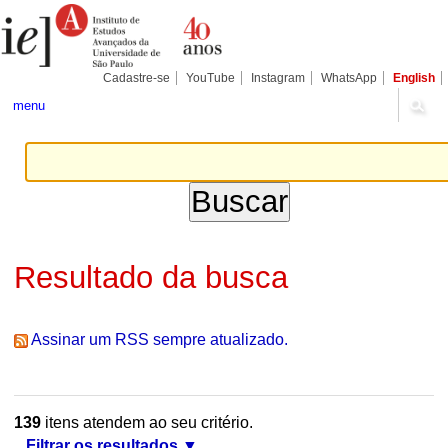
Ir
Ferramentas
Seções
para
Pessoais
o
conteúdo.
|
Cadastre-se
YouTube
Instagram
WhatsApp
English
Ir
para
menu
a
navegação
Resultado da busca
Assinar um RSS sempre atualizado.
139
itens atendem ao seu critério.
Filtrar os resultados