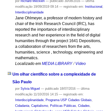
por
Richard Meckien
—
publicado
30/08/2016
—
última
modificação
19/09/2019 09:14
— registrado em:
Institucional
,
Interdisciplinaridade
Jane Ohlmeyer, a professor of modern history and
chair of the Irish Research Council (IRC), has
reported the importance of interdisciplinary
research and her experience in the field of digital
humanities through the project 1641 Depositions,
a collaboration of researchers from the arts,
humanities, science , technology, engineering and
mathematics.
Localizado em
MEDIA LIBRARY
/
Video
Um olhar científico sobre a complexidade de
São Paulo
por
Sylvia Miguel
—
publicado
18/07/2016
—
última
modificação
11/10/2016 14:15
— registrado em:
Interdisciplinaridade
,
Programa USP Cidades Globais
,
Cidadania
,
Capitalismo
,
Políticas Públicas
,
Cidades
,