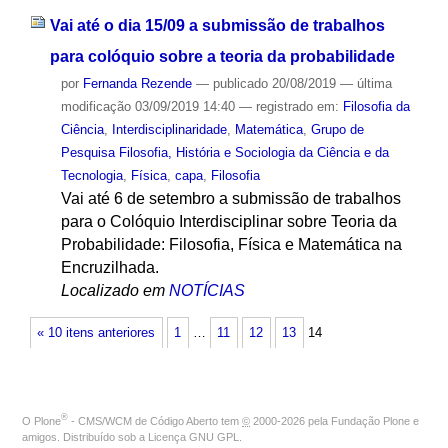
Vai até o dia 15/09 a submissão de trabalhos
para colóquio sobre a teoria da probabilidade
por
Fernanda Rezende
—
publicado
20/08/2019
—
última
modificação
03/09/2019 14:40
— registrado em:
Filosofia da
Ciência
,
Interdisciplinaridade
,
Matemática
,
Grupo de
Pesquisa Filosofia, História e Sociologia da Ciência e da
Tecnologia
,
Física
,
capa
,
Filosofia
Vai até 6 de setembro a submissão de trabalhos
para o Colóquio Interdisciplinar sobre Teoria da
Probabilidade: Filosofia, Física e Matemática na
Encruzilhada.
Localizado em
NOTÍCIAS
« 10 itens anteriores
1
…
11
12
13
14
®
O
Plone
- CMS/WCM de Código Aberto
tem
©
2000-2026 pela
Fundação Plone
e
amigos. Distribuído sob a
Licença GNU GPL
.