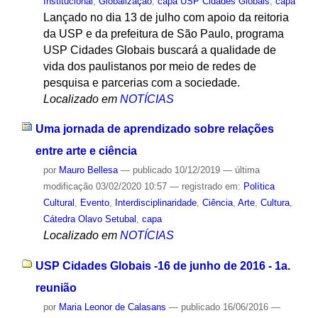
Institucional
,
Globalização
,
capa USP Cidades Globais
,
capa
Lançado no dia 13 de julho com apoio da reitoria
da USP e da prefeitura de São Paulo, programa
USP Cidades Globais buscará a qualidade de
vida dos paulistanos por meio de redes de
pesquisa e parcerias com a sociedade.
Localizado em
NOTÍCIAS
Uma jornada de aprendizado sobre relações
entre arte e ciência
por
Mauro Bellesa
—
publicado
10/12/2019
—
última
modificação
03/02/2020 10:57
— registrado em:
Política
Cultural
,
Evento
,
Interdisciplinaridade
,
Ciência
,
Arte
,
Cultura
,
Cátedra Olavo Setubal
,
capa
Localizado em
NOTÍCIAS
USP Cidades Globais -16 de junho de 2016 - 1a.
reunião
por
Maria Leonor de Calasans
—
publicado
16/06/2016
—