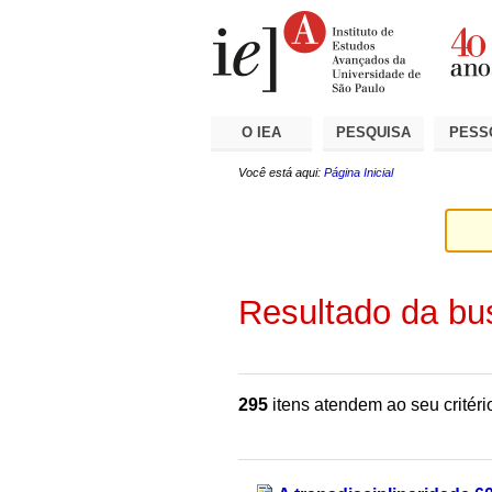
Ir
Ferramentas
Seções
para
Pessoais
o
conteúdo.
|
Ir
para
a
O IEA
PESQUISA
PESS
navegação
Você está aqui:
Página Inicial
Resultado da bu
295
itens atendem ao seu critéri