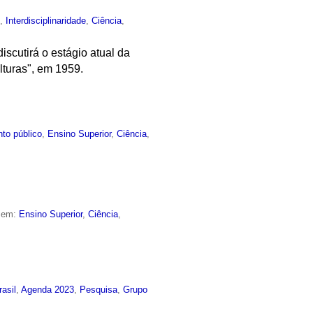
o
,
Interdisciplinaridade
,
Ciência
,
scutirá o estágio atual da
lturas", em 1959.
to público
,
Ensino Superior
,
Ciência
,
o em:
Ensino Superior
,
Ciência
,
rasil
,
Agenda 2023
,
Pesquisa
,
Grupo