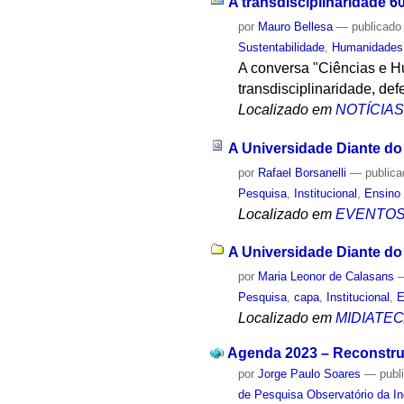
A transdisciplinaridade 6
por
Mauro Bellesa
—
publicado
Sustentabilidade
,
Humanidades
A conversa "Ciências e Hu
transdisciplinaridade, de
Localizado em
NOTÍCIA
A Universidade Diante do
por
Rafael Borsanelli
—
public
Pesquisa
,
Institucional
,
Ensino 
Localizado em
EVENTO
A Universidade Diante do
por
Maria Leonor de Calasans
Pesquisa
,
capa
,
Institucional
,
E
Localizado em
MIDIATE
Agenda 2023 – Reconstrui
por
Jorge Paulo Soares
—
publ
de Pesquisa Observatório da I