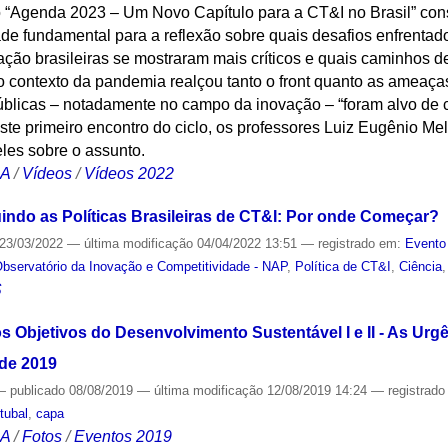
o “Agenda 2023 – Um Novo Capítulo para a CT&I no Brasil” con
ade fundamental para a reflexão sobre quais desafios enfrentad
vação brasileiras se mostraram mais críticos e quais caminhos 
 o contexto da pandemia realçou tanto o front quanto as ameaç
 públicas – notadamente no campo da inovação – “foram alvo de 
ste primeiro encontro do ciclo, os professores Luiz Eugênio Mel
les sobre o assunto.
CA
/
Vídeos
/
Vídeos 2022
ndo as Políticas Brasileiras de CT&I: Por onde Começar?
23/03/2022
—
última modificação
04/04/2022 13:51
— registrado em:
Evento
bservatório da Inovação e Competitividade - NAP
,
Política de CT&I
,
Ciência
S
 os Objetivos do Desenvolvimento Sustentável I e II - As Urg
 de 2019
—
publicado
08/08/2019
—
última modificação
12/08/2019 14:24
— registrad
tubal
,
capa
CA
/
Fotos
/
Eventos 2019