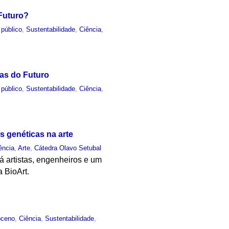
 Futuro?
 público
,
Sustentabilidade
,
Ciência
,
ias do Futuro
 público
,
Sustentabilidade
,
Ciência
,
es genéticas na arte
ência
,
Arte
,
Cátedra Olavo Setubal
rá artistas, engenheiros e um
a BioArt.
oceno
,
Ciência
,
Sustentabilidade
,