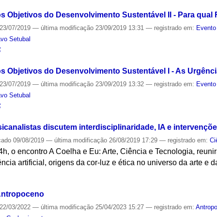
 os Objetivos do Desenvolvimento Sustentável II - Para qual
23/07/2019
—
última modificação
23/09/2019 13:31
— registrado em:
Evento
avo Setubal
S
 os Objetivos do Desenvolvimento Sustentável I - As Urgênc
23/07/2019
—
última modificação
23/09/2019 13:32
— registrado em:
Evento
avo Setubal
S
icanalistas discutem interdisciplinaridade, IA e intervençõ
cado
09/08/2019
—
última modificação
26/08/2019 17:29
— registrado em:
Ci
4h, o encontro A Coelha e Eu: Arte, Ciência e Tecnologia, reuni
ência artificial, origens da cor-luz e ética no universo da arte e d
S
Antropoceno
22/03/2022
—
última modificação
25/04/2023 15:27
— registrado em:
Antrop