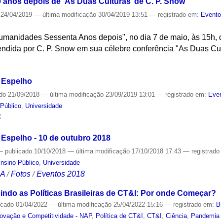
0 anos depois de ‘As Duas Culturas’ de C. P. Snow
24/04/2019
—
última modificação
30/04/2019 13:51
— registrado em:
Event
manidades Sessenta Anos depois", no dia 7 de maio, às 15h, di
fendida por C. P. Snow em sua célebre conferência "As Duas Cu
S
 Espelho
ado
21/09/2018
—
última modificação
23/09/2019 13:01
— registrado em:
Even
Público
,
Universidade
S
 Espelho - 10 de outubro 2018
—
publicado
10/10/2018
—
última modificação
17/10/2018 17:43
— registrad
nsino Público
,
Universidade
CA
/
Fotos
/
Eventos 2018
ndo as Políticas Brasileiras de CT&I: Por onde Começar?
icado
01/04/2022
—
última modificação
25/04/2022 15:16
— registrado em:
B
novação e Competitividade - NAP
,
Política de CT&I
,
CT&I
,
Ciência
,
Pandemia