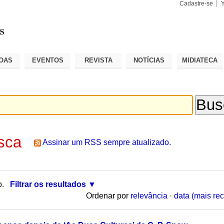
Cadastre-se
Busca
Busca
Avançad
OAS
EVENTOS
REVISTA
NOTÍCIAS
MIDIATECA
sca
Assinar um RSS sempre atualizado.
o.
Filtrar os resultados
Ordenar por
relevância
·
data (mais rec