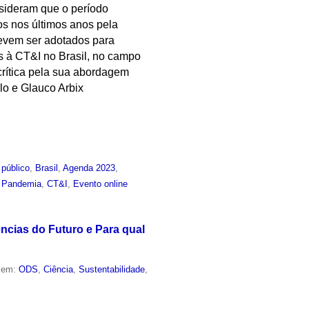
sideram que o período
os nos últimos anos pela
devem ser adotados para
as à CT&I no Brasil, no campo
crítica pela sua abordagem
lo e Glauco Arbix
 público
,
Brasil
,
Agenda 2023
,
,
Pandemia
,
CT&I
,
Evento online
ências do Futuro e Para qual
o em:
ODS
,
Ciência
,
Sustentabilidade
,