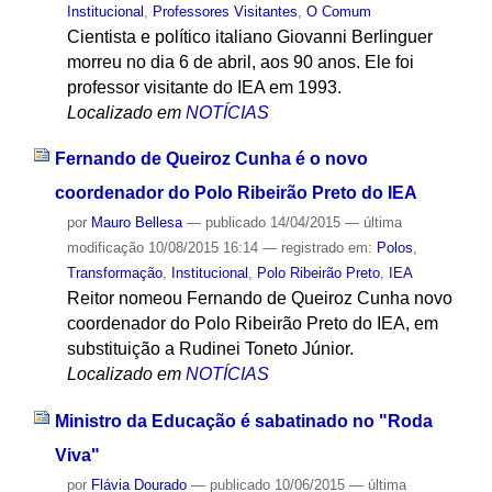
Institucional
,
Professores Visitantes
,
O Comum
Cientista e político italiano Giovanni Berlinguer
morreu no dia 6 de abril, aos 90 anos. Ele foi
professor visitante do IEA em 1993.
Localizado em
NOTÍCIAS
Fernando de Queiroz Cunha é o novo
coordenador do Polo Ribeirão Preto do IEA
por
Mauro Bellesa
—
publicado
14/04/2015
—
última
modificação
10/08/2015 16:14
— registrado em:
Polos
,
Transformação
,
Institucional
,
Polo Ribeirão Preto
,
IEA
Reitor nomeou Fernando de Queiroz Cunha novo
coordenador do Polo Ribeirão Preto do IEA, em
substituição a Rudinei Toneto Júnior.
Localizado em
NOTÍCIAS
Ministro da Educação é sabatinado no "Roda
Viva"
por
Flávia Dourado
—
publicado
10/06/2015
—
última