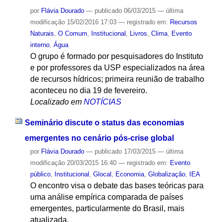
por
Flávia Dourado
—
publicado
06/03/2015
—
última
modificação
15/02/2016 17:03
— registrado em:
Recursos
Naturais
,
O Comum
,
Institucional
,
Livros
,
Clima
,
Evento
interno
,
Água
O grupo é formado por pesquisadores do Instituto
e por professores da USP especializados na área
de recursos hídricos; primeira reunião de trabalho
aconteceu no dia 19 de fevereiro.
Localizado em
NOTÍCIAS
Seminário discute o status das economias
emergentes no cenário pós-crise global
por
Flávia Dourado
—
publicado
17/03/2015
—
última
modificação
20/03/2015 16:40
— registrado em:
Evento
público
,
Institucional
,
Glocal
,
Economia
,
Globalização
,
IEA
O encontro visa o debate das bases teóricas para
uma análise empírica comparada de países
emergentes, particularmente do Brasil, mais
atualizada.