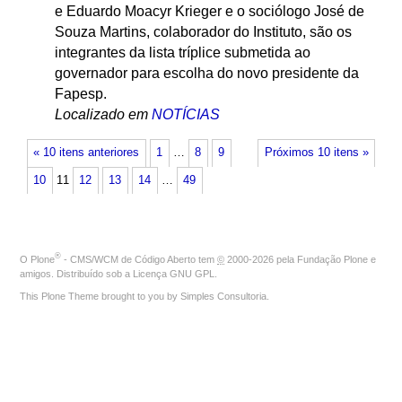
e Eduardo Moacyr Krieger e o sociólogo José de
Souza Martins, colaborador do Instituto, são os
integrantes da lista tríplice submetida ao
governador para escolha do novo presidente da
Fapesp.
Localizado em
NOTÍCIAS
« 10 itens anteriores
1
…
8
9
Próximos 10 itens »
10
11
12
13
14
…
49
®
O
Plone
- CMS/WCM de Código Aberto
tem
©
2000-2026 pela
Fundação Plone
e
amigos. Distribuído sob a
Licença GNU GPL
.
This Plone Theme brought to you by
Simples Consultoria
.