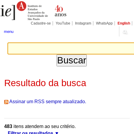
Ir
Ferramentas
Seções
para
Pessoais
o
conteúdo.
|
Cadastre-se
YouTube
Instagram
WhatsApp
English
Ir
para
menu
a
navegação
Resultado da busca
Assinar um RSS sempre atualizado.
483
itens atendem ao seu critério.
Filtrar os resultados