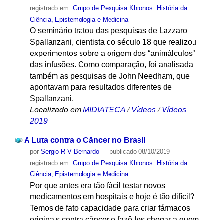
registrado em:
Grupo de Pesquisa Khronos: História da
Ciência, Epistemologia e Medicina
O seminário tratou das pesquisas de Lazzaro
Spallanzani, cientista do século 18 que realizou
experimentos sobre a origem dos “animálculos”
das infusões. Como comparação, foi analisada
também as pesquisas de John Needham, que
apontavam para resultados diferentes de
Spallanzani.
Localizado em
MIDIATECA
/
Vídeos
/
Vídeos
2019
A Luta contra o Câncer no Brasil
por
Sergio R V Bernardo
—
publicado
08/10/2019
—
registrado em:
Grupo de Pesquisa Khronos: História da
Ciência, Epistemologia e Medicina
Por que antes era tão fácil testar novos
medicamentos em hospitais e hoje é tão difícil?
Temos de fato capacidade para criar fármacos
originais contra câncer e fazê-los chegar a quem