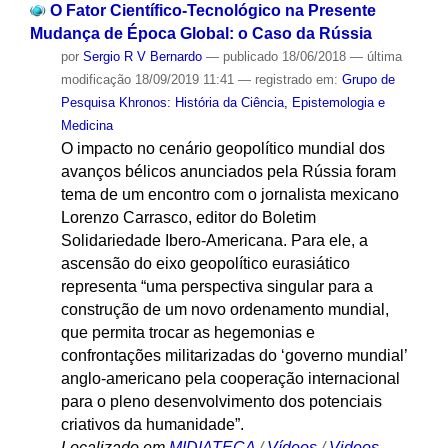
O Fator Científico-Tecnológico na Presente
Mudança de Época Global: o Caso da Rússia
por
Sergio R V Bernardo
—
publicado
18/06/2018
—
última
modificação
18/09/2019 11:41
— registrado em:
Grupo de
Pesquisa Khronos: História da Ciência, Epistemologia e
Medicina
O impacto no cenário geopolítico mundial dos
avanços bélicos anunciados pela Rússia foram
tema de um encontro com o jornalista mexicano
Lorenzo Carrasco, editor do Boletim
Solidariedade Ibero-Americana. Para ele, a
ascensão do eixo geopolítico eurasiático
representa “uma perspectiva singular para a
construção de um novo ordenamento mundial,
que permita trocar as hegemonias e
confrontações militarizadas do ‘governo mundial’
anglo-americano pela cooperação internacional
para o pleno desenvolvimento dos potenciais
criativos da humanidade”.
Localizado em
MIDIATECA
/
Vídeos
/
Videos