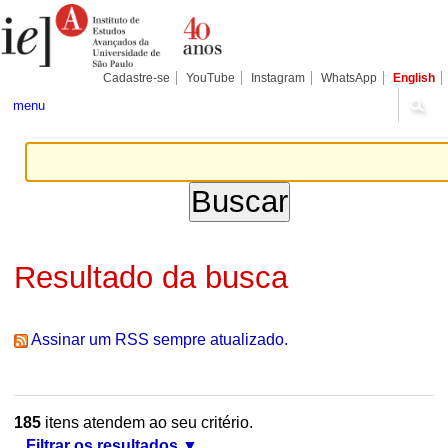
Ir
Ferramentas
Seções
para
Pessoais
o
conteúdo.
|
Cadastre-se
YouTube
Instagram
WhatsApp
English
Ir
para
menu
a
navegação
Resultado da busca
Assinar um RSS sempre atualizado.
185
itens atendem ao seu critério.
Filtrar os resultados