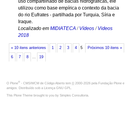
uso compartilhado de bacias hidrográficas, ele
utilizou como base empírica o contexto da bacia
do rio Eufrates - partilhada por Turquia, Síria e
Iraque.
Localizado em
MIDIATECA
/
Vídeos
/
Videos
2018
« 10 itens anteriores
1
2
3
4
5
Próximos 10 itens »
6
7
8
…
19
®
O
Plone
- CMS/WCM de Código Aberto
tem
©
2000-2026 pela
Fundação Plone
e
amigos. Distribuído sob a
Licença GNU GPL
.
This Plone Theme brought to you by
Simples Consultoria
.