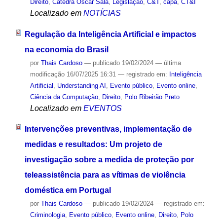
Direito
,
Cátedra Oscar Sala
,
Legislação
,
C&T
,
capa
,
CT&I
Localizado em
NOTÍCIAS
Regulação da Inteligência Artificial e impactos
na economia do Brasil
por
Thais Cardoso
—
publicado
19/02/2024
—
última
modificação
16/07/2025 16:31
— registrado em:
Inteligência
Artificial
,
Understanding AI
,
Evento público
,
Evento online
,
Ciência da Computação
,
Direito
,
Polo Ribeirão Preto
Localizado em
EVENTOS
Intervenções preventivas, implementação de
medidas e resultados: Um projeto de
investigação sobre a medida de proteção por
teleassistência para as vítimas de violência
doméstica em Portugal
por
Thais Cardoso
—
publicado
19/02/2024
— registrado em:
Criminologia
,
Evento público
,
Evento online
,
Direito
,
Polo