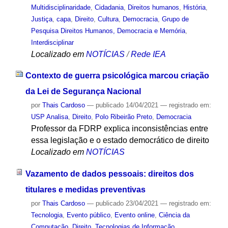
Multidisciplinaridade
,
Cidadania
,
Direitos humanos
,
História
,
Justiça
,
capa
,
Direito
,
Cultura
,
Democracia
,
Grupo de
Pesquisa Direitos Humanos, Democracia e Memória
,
Interdisciplinar
Localizado em
NOTÍCIAS
/
Rede IEA
Contexto de guerra psicológica marcou criação
da Lei de Segurança Nacional
por
Thais Cardoso
—
publicado
14/04/2021
— registrado em:
USP Analisa
,
Direito
,
Polo Ribeirão Preto
,
Democracia
Professor da FDRP explica inconsistências entre
essa legislação e o estado democrático de direito
Localizado em
NOTÍCIAS
Vazamento de dados pessoais: direitos dos
titulares e medidas preventivas
por
Thais Cardoso
—
publicado
23/04/2021
— registrado em:
Tecnologia
,
Evento público
,
Evento online
,
Ciência da
Computação
,
Direito
,
Tecnologias de Informação
,