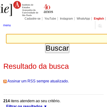
Ir
Ferramentas
Seções
para
Pessoais
o
conteúdo.
|
Cadastre-se
YouTube
Instagram
WhatsApp
English
Ir
para
menu
a
navegação
Resultado da busca
Assinar um RSS sempre atualizado.
214
itens atendem ao seu critério.
Filtrar os resultados