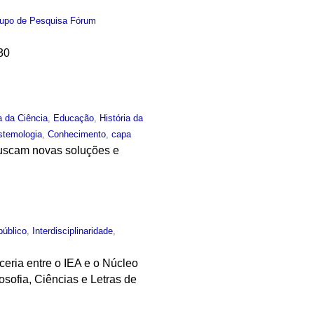
upo de Pesquisa Fórum
h30
a da Ciência
,
Educação
,
História da
stemologia
,
Conhecimento
,
capa
 buscam novas soluções e
público
,
Interdisciplinaridade
,
eria entre o IEA e o Núcleo
ofia, Ciências e Letras de