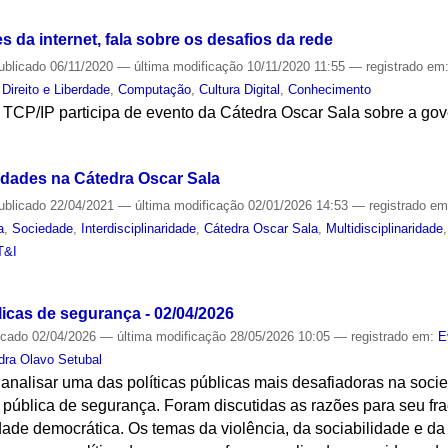
s da internet, fala sobre os desafios da rede
ublicado
06/11/2020
—
última modificação
10/11/2020 11:55
— registrado em
Direito e Liberdade
,
Computação
,
Cultura Digital
,
Conhecimento
s TCP/IP participa de evento da Cátedra Oscar Sala sobre a go
S
ividades na Cátedra Oscar Sala
ublicado
22/04/2021
—
última modificação
02/01/2026 14:53
— registrado e
a
,
Sociedade
,
Interdisciplinaridade
,
Cátedra Oscar Sala
,
Multidisciplinaridade
T&I
S
blicas de segurança - 02/04/2026
icado
02/04/2026
—
última modificação
28/05/2026 10:05
— registrado em:
E
dra Olavo Setubal
i analisar uma das políticas públicas mais desafiadoras na socie
 pública de segurança. Foram discutidas as razões para seu fr
de democrática. Os temas da violência, da sociabilidade e da 