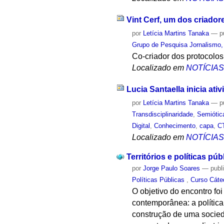
Vint Cerf, um dos criadore
por
Letícia Martins Tanaka
—
p
Grupo de Pesquisa Jornalismo, 
Co-criador dos protocolo
Localizado em
NOTÍCIA
Lucia Santaella inicia at
por
Letícia Martins Tanaka
—
p
Transdisciplinaridade
,
Semiótic
Digital
,
Conhecimento
,
capa
,
C
Localizado em
NOTÍCIA
Territórios e políticas pú
por
Jorge Paulo Soares
—
publ
Políticas Públicas
,
Curso Cáte
O objetivo do encontro fo
contemporânea: a política
construção de uma socieda