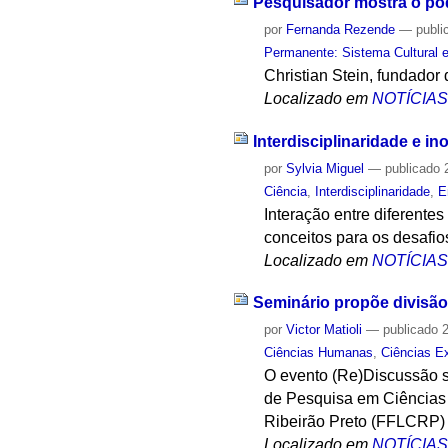
Pesquisador mostra o pod
por
Fernanda Rezende
—
publi
Permanente: Sistema Cultural e
Christian Stein, fundador 
Localizado em
NOTÍCIA
Interdisciplinaridade e i
por
Sylvia Miguel
—
publicado
2
Ciência
,
Interdisciplinaridade
,
E
Interação entre diferente
conceitos para os desafio
Localizado em
NOTÍCIA
Seminário propõe divisão
por
Victor Matioli
—
publicado
2
Ciências Humanas
,
Ciências E
O evento (Re)Discussão s
de Pesquisa em Ciências
Ribeirão Preto (FFLCRP)
Localizado em
NOTÍCIA