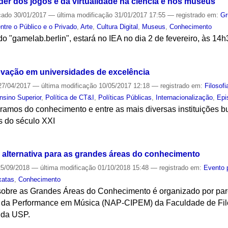
er dos jogos e da virtualidade na ciência e nos museus
cado
30/01/2017
—
última modificação
31/01/2017 17:55
— registrado em:
Gr
ntre o Público e o Privado
,
Arte
,
Cultura Digital
,
Museus
,
Conhecimento
do "gamelab.berlin", estará no IEA no dia 2 de fevereiro, às 14
S
novação em universidades de excelência
7/04/2017
—
última modificação
10/05/2017 12:18
— registrado em:
Filosofi
nsino Superior
,
Política de CT&I
,
Políticas Públicas
,
Internacionalização
,
Epi
s ramos do conhecimento e entre as mais diversas instituições
s do século XXI
S
 alternativa para as grandes áreas do conhecimento
5/09/2018
—
última modificação
01/10/2018 15:48
— registrado em:
Evento 
xatas
,
Conhecimento
obre as Grandes Áreas do Conhecimento é organizado por parc
 da Performance em Música (NAP-CIPEM) da Faculdade de Filos
 da USP.
S