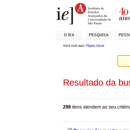
Ir
Ferramentas
Seções
para
Pessoais
o
conteúdo.
|
Ir
para
a
O IEA
PESQUISA
PESS
navegação
Você está aqui:
Página Inicial
Resultado da bu
298
itens atendem ao seu critéri