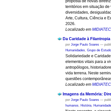
proposta de novas diretri
territórios em situação de
diversidades, desigualdad
Arte, Cultura, Ciência e
2026.
Localizado em
MIDIATE
Da Caridade à Filantropia
por
Jorge Paulo Soares
—
publ
Humanidades
,
Grupo de Estudo
Solidariedade e Caridade
elementos vitais para a v
antropólogos, historiador
vida terrena. Neste semin
questões contemporâneas c
Localizado em
MIDIATE
Imagens da Memória: Dir
por
Jorge Paulo Soares
—
publ
humanos
,
História
,
Humanidad