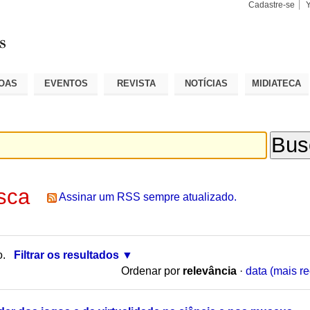
Cadastre-se
Busca
Busca
Avançad
OAS
EVENTOS
REVISTA
NOTÍCIAS
MIDIATECA
sca
Assinar um RSS sempre atualizado.
o.
Filtrar os resultados
Ordenar por
relevância
·
data (mais re