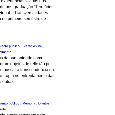
 experiências vividas nos
 de pós-graduação “Territórios:
etubal – Transversalidades:
a no primeiro semestre de
vento público
,
Evento online
,
cimento
dios da humanidade como
oram objetos de reflexão por
 ao buscar a transcendência da
lantropia no enfrentamento das
 outras.
vento público
,
Memória
,
Direitos
ento