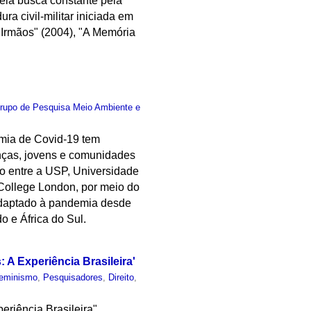
 pela busca constante pela
ra civil-militar iniciada em
 Irmãos" (2004), "A Memória
rupo de Pesquisa Meio Ambiente e
emia de Covid-19 tem
anças, jovens e comunidades
o entre a USP, Universidade
 College London, por meio do
adaptado à pandemia desde
o e África do Sul.
A Experiência Brasileira'
eminismo
,
Pesquisadores
,
Direito
,
eriência Brasileira"