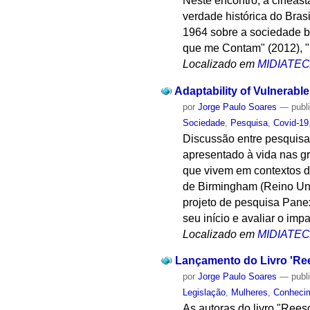
Neste encontro, a cineasta
verdade histórica do Brasi
1964 sobre a sociedade br
que me Contam" (2012), "
Localizado em
MIDIATE
Adaptability of Vulnerab
por
Jorge Paulo Soares
—
publ
Sociedade
,
Pesquisa
,
Covid-19
Discussão entre pesquisa
apresentado à vida nas g
que vivem em contextos d
de Birmingham (Reino Unid
projeto de pesquisa Pane
seu início e avaliar o im
Localizado em
MIDIATE
Lançamento do Livro 'Ree
por
Jorge Paulo Soares
—
publ
Legislação
,
Mulheres
,
Conheci
As autoras do livro "Rees