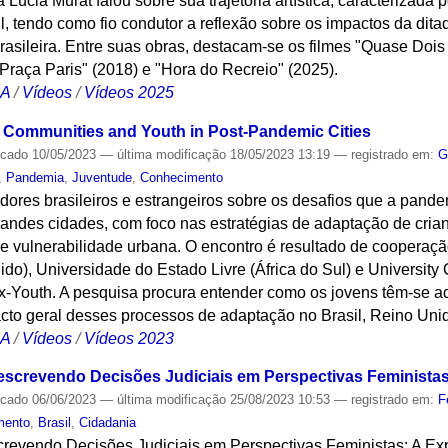
 Lúcia Murat falou sobre sua trajetória artística, caracterizada
l, tendo como fio condutor a reflexão sobre os impactos da ditadu
asileira. Entre suas obras, destacam-se os filmes "Quase Dois
Praça Paris" (2018) e "Hora do Recreio" (2025).
CA
/
Vídeos
/
Vídeos 2025
le Communities and Youth in Post-Pandemic Cities
icado
10/05/2023
—
última modificação
18/05/2023 13:19
— registrado em:
G
,
Pandemia
,
Juventude
,
Conhecimento
dores brasileiros e estrangeiros sobre os desafios que a pand
randes cidades, com foco nas estratégias de adaptação de cri
e vulnerabilidade urbana. O encontro é resultado de cooperaçã
o), Universidade do Estado Livre (África do Sul) e University
x-Youth. A pesquisa procura entender como os jovens têm-se 
pacto geral desses processos de adaptação no Brasil, Reino Unid
CA
/
Vídeos
/
Vídeos 2023
screvendo Decisões Judiciais em Perspectivas Feministas: 
icado
06/06/2023
—
última modificação
25/08/2023 10:53
— registrado em:
F
mento
,
Brasil
,
Cidadania
crevendo Decisões Judiciais em Perspectivas Feministas: A Exp