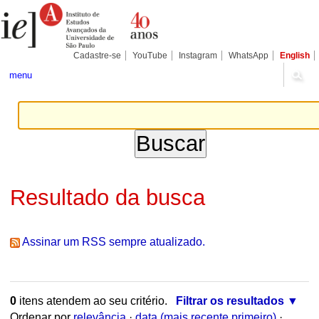
Ir
Ferramentas
para
Pessoais
o
conteúdo.
|
Cadastre-se
YouTube
Instagram
WhatsApp
English
Ir
para
menu
a
navegação
Resultado da busca
Assinar um RSS sempre atualizado.
0
itens atendem ao seu critério.
Filtrar os resultados
Ordenar por
relevância
·
data (mais recente primeiro)
·