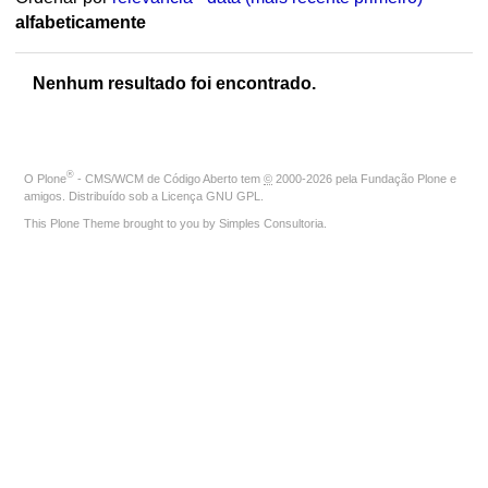
alfabeticamente
Nenhum resultado foi encontrado.
®
O
Plone
- CMS/WCM de Código Aberto
tem
©
2000-2026 pela
Fundação Plone
e
amigos. Distribuído sob a
Licença GNU GPL
.
This Plone Theme brought to you by
Simples Consultoria
.