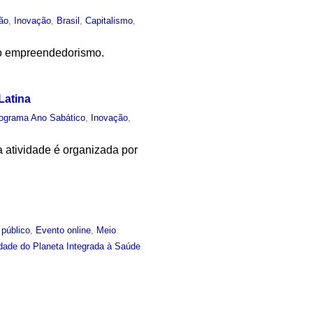
ão
,
Inovação
,
Brasil
,
Capitalismo
,
ao empreendedorismo.
Latina
ograma Ano Sabático
,
Inovação
,
a atividade é organizada por
 público
,
Evento online
,
Meio
idade do Planeta Integrada à Saúde