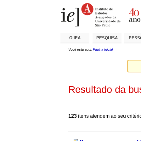
Ir
Ferramentas
Seções
para
Pessoais
o
conteúdo.
|
Ir
para
a
O IEA
PESQUISA
PESS
navegação
Você está aqui:
Página Inicial
Resultado da bu
123
itens atendem ao seu critéri