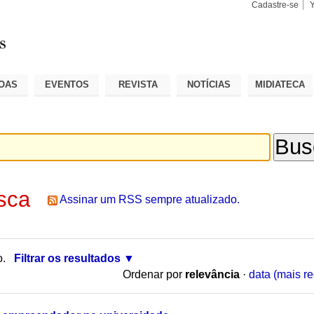
Cadastre-se
Busca
Busca
Avançad
OAS
EVENTOS
REVISTA
NOTÍCIAS
MIDIATECA
sca
Assinar um RSS sempre atualizado.
o.
Filtrar os resultados
Ordenar por
relevância
·
data (mais re