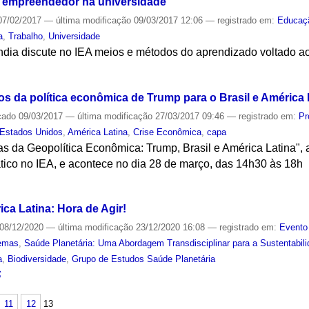
 empreendedor na universidade
7/02/2017
—
última modificação
09/03/2017 12:06
— registrado em:
Educaç
a
,
Trabalho
,
Universidade
dia discute no IEA meios e métodos do aprendizado voltado 
S
os da política econômica de Trump para o Brasil e América 
cado
09/03/2017
—
última modificação
27/03/2017 09:46
— registrado em:
Pr
Estados Unidos
,
América Latina
,
Crise Econômica
,
capa
ras da Geopolítica Econômica: Trump, Brasil e América Latina", 
tico no IEA, e acontece no dia 28 de março, das 14h30 às 18h
S
ca Latina: Hora de Agir!
08/12/2020
—
última modificação
23/12/2020 16:08
— registrado em:
Evento
emas
,
Saúde Planetária: Uma Abordagem Transdisciplinar para a Sustentabil
a
,
Biodiversidade
,
Grupo de Estudos Saúde Planetária
S
11
12
13