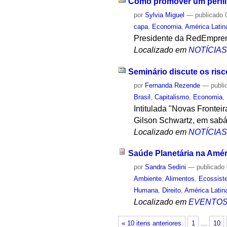
Como promover um perfil
por
Sylvia Miguel
—
publicado
0
capa
,
Economia
,
América Latin
Presidente da RedEmpren
Localizado em
NOTÍCIA
Seminário discute os risc
por
Fernanda Rezende
—
publi
Brasil
,
Capitalismo
,
Economia
,
Intitulada "Novas Frontei
Gilson Schwartz, em sabá
Localizado em
NOTÍCIA
Saúde Planetária na Améri
por
Sandra Sedini
—
publicado
Ambiente
,
Alimentos
,
Ecossist
Humana
,
Direito
,
América Latin
Localizado em
EVENTO
« 10 itens anteriores
1
…
10