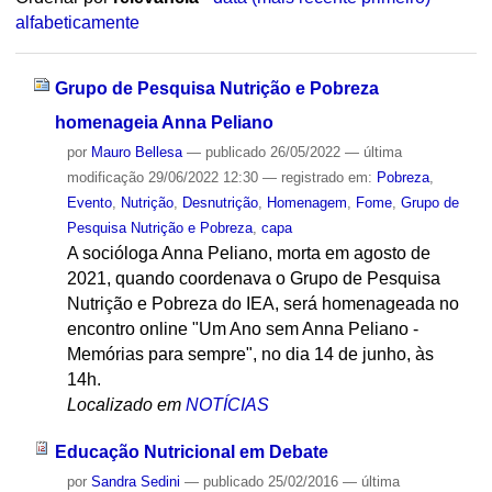
alfabeticamente
Grupo de Pesquisa Nutrição e Pobreza
homenageia Anna Peliano
por
Mauro Bellesa
—
publicado
26/05/2022
—
última
modificação
29/06/2022 12:30
— registrado em:
Pobreza
,
Evento
,
Nutrição
,
Desnutrição
,
Homenagem
,
Fome
,
Grupo de
Pesquisa Nutrição e Pobreza
,
capa
A socióloga Anna Peliano, morta em agosto de
2021, quando coordenava o Grupo de Pesquisa
Nutrição e Pobreza do IEA, será homenageada no
encontro online "Um Ano sem Anna Peliano -
Memórias para sempre", no dia 14 de junho, às
14h.
Localizado em
NOTÍCIAS
Educação Nutricional em Debate
por
Sandra Sedini
—
publicado
25/02/2016
—
última