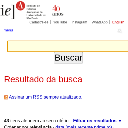
Ir
Ferramentas
Seções
para
Pessoais
o
conteúdo.
|
Cadastre-se
YouTube
Instagram
WhatsApp
English
Ir
para
menu
a
navegação
Resultado da busca
Assinar um RSS sempre atualizado.
43
itens atendem ao seu critério.
Filtrar os resultados
Ordenar por
relevância
·
data (mais recente primeiro)
·